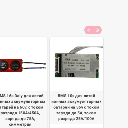
MS 16s Daly для литий
BMS 10s для литий
BMS 26
онных аккумуляторных
ионных аккумуляторных
ионных а
атарей на 60v, с током
батарей на 36v с током
батарей 
разряда 150А/450А,
заряда до 5А, током
заряда 
заряда до 75А,
разряда 25А/100А
разряд
симметрия