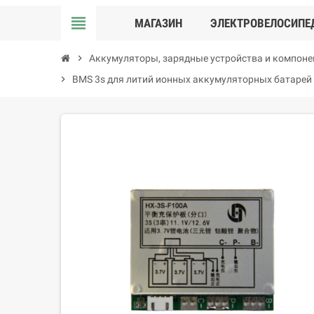
view_headline
МАГАЗИН
ЭЛЕКТРОВЕЛОСИПЕ
chevron_right
Аккумуляторы, зарядные устройства и компон
chevron_right
BMS 3s для литий ионных аккумуляторных батарей н