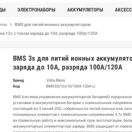
ДЫ
ЭЛЕКТРОНАБОРЫ
АККУМУЛЯТОРЫ
АКСЕС
енты
chevron_right
BMS для литий ионных аккумуляторов
а 12v, с током заряда до 10А, разряда 100А/120А
BMS 3s для литий ионных аккумулято
заряда до 10А, разряда 100А/120А
Бренд
Volta Bikes
Код
BMS3S(12v)10/100А-120A-Li
BMS (система управления аккумуляторной батареей) предназна
установки в аккумуляторные батареи с номинальным напряжени
состоящей из 3 линий (3S), собранных из литий ионных или лит
полимерных элементов с номинальным напряжением 3.7v. ВМS 
их правильную работу и максимальный срок эксплуатации, бал
аккумуляторных элементов при заряде. BMS защищает от переза