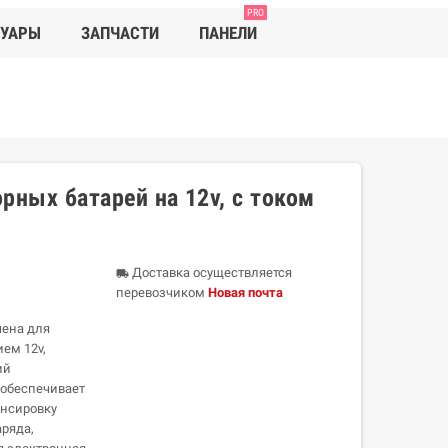
PRO
СУАРЫ
ЗАПЧАСТИ
ПАНЕЛИ
рных батарей на 12v, с током
Доставка осуществляется
local_shipping
перевозчиком
Новая почта
чена для
ем 12v,
ий
обеспечивает
ансировку
ряда,