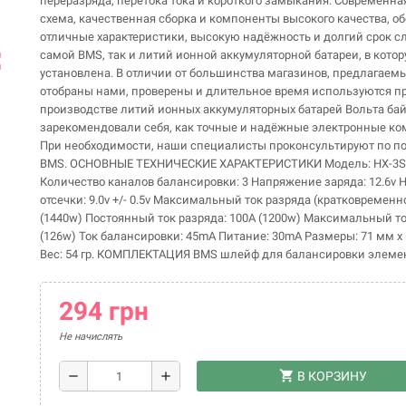
переразряда, перетока тока и короткого замыкания. Современна
схема, качественная сборка и компоненты высокого качества, о
отличные характеристики, высокую надёжность и долгий срок с
самой BMS, так и литий ионной аккумуляторной батареи, в кото
ap
установлена. В отличии от большинства магазинов, предлагаем
отобраны нами, проверены и длительное время используются п
производстве литий ионных аккумуляторных батарей Вольта бай
зарекомендовали себя, как точные и надёжные электронные ко
При необходимости, наши специалисты проконсультируют по 
BMS. ОСНОВНЫЕ ТЕХНИЧЕСКИЕ ХАРАКТЕРИСТИКИ Модель: HX-3S-
Количество каналов балансировки: 3 Напряжение заряда: 12.6v
отсечки: 9.0v +/- 0.5v Максимальный ток разряда (кратковременно
(1440w) Постоянный ток разряда: 100А (1200w) Максимальный то
(126w) Ток балансировки: 45mA Питание: 30mA Размеры: 71 мм х 
Вес: 54 гр. КОМПЛЕКТАЦИЯ BMS шлейф для балансировки элеме
294 грн
Не начислять
shopping_cart
remove
add
В КОРЗИНУ