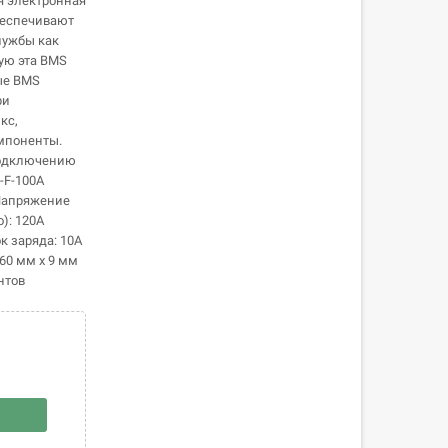
я электронная
беспечивают
лужбы как
рую эта BMS
ые BMS
ри
кс,
мпоненты.
подключению
F-100A
 Напряжение
): 120А
к заряда: 10А
60 мм х 9 мм
нтов