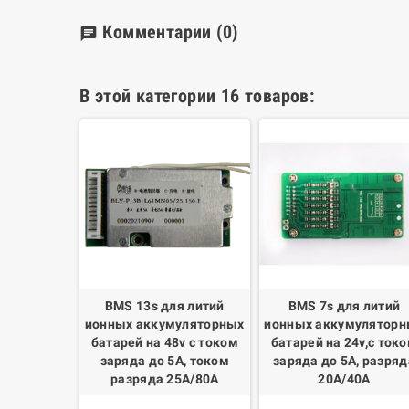
Комментарии
(0)
chat
В этой категории 16 товаров:
для литий
BMS 13s для литий
BMS 7s для литий
уляторных
ионных аккумуляторных
ионных аккумуляторн
v, с током
батарей на 48v с током
батарей на 24v,с ток
А/300А,
заряда до 5А, током
заряда до 5А, разряд
 50А,
разряда 25А/80А
20А/40А
рия