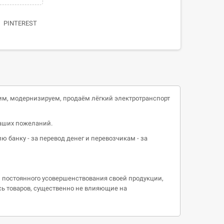
PINTEREST
одим, модернизируем, продаём лёгкий электротранспорт
ваших пожеланий.
ию банку - за перевод денег и перевозчикам - за
й постоянного усовершенствования своей продукции,
есь товаров, существенно не влияющие на