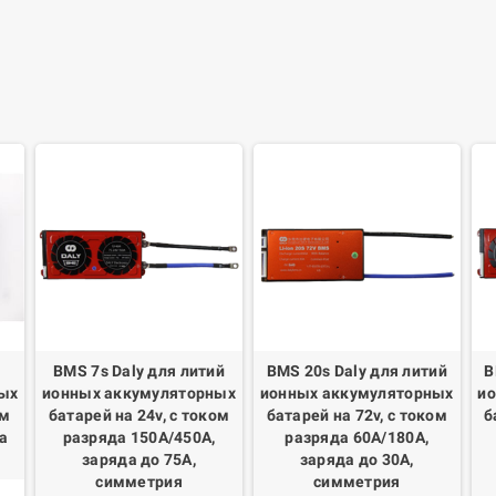
BMS 7s Daly для литий
BMS 20s Daly для литий
B
ых
ионных аккумуляторных
ионных аккумуляторных
и
ом
батарей на 24v, с током
батарей на 72v, с током
б
а
разряда 150А/450А,
разряда 60А/180А,
заряда до 75А,
заряда до 30А,
симметрия
симметрия