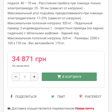
педали: 40 – 70 км - Расстояние пробега при помощи только
электропривода: 25 - 50 км (зависит от нагрузки) -
Максимальный угол подъёма, преодолеваемого при помощи
электродвигателя: 17-25% (зависит от нагрузки) -
Максимальная полезная нагрузка: 320 кг. - Педальный
привод: 2 индивидуальных 1 - скоростных привода (на задних
сиденьях) с обгонными муфтами - Задний ход -
Максимальная полезная нагрузка: 320 кг. - Размеры: 2200 х
105 х 170 см - Вес веломобиля: 170 кг.
34 871 грн
Не начислять
shopping_cart
remove
add
В КОРЗИНУ
ПОДЕЛИТЬСЯ
ТВИТ
PINTEREST
Доставка осуществляется перевозчиком
Новая почта
local_shipping