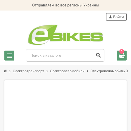
Отправляем во все регионы Украины
person
Войти
0
view_headline
search
chevron_right
chevron_right
chevron_right
Электротранспорт
Электровеломобили
Электровеломобиль Вол