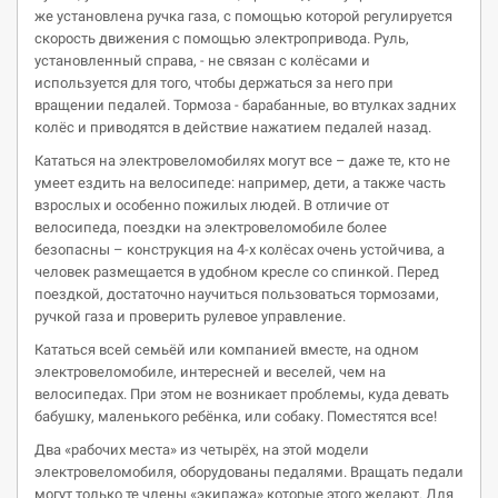
же установлена ручка газа, с помощью которой регулируется
скорость движения с помощью электропривода. Руль,
установленный справа, - не связан с колёсами и
используется для того, чтобы держаться за него при
вращении педалей. Тормоза - барабанные, во втулках задних
колёс и приводятся в действие нажатием педалей назад.
Кататься на электровеломобилях могут все – даже те, кто не
умеет ездить на велосипеде: например, дети, а также часть
взрослых и особенно пожилых людей. В отличие от
велосипеда, поездки на электровеломобиле более
безопасны – конструкция на 4-х колёсах очень устойчива, а
человек размещается в удобном кресле со спинкой. Перед
поездкой, достаточно научиться пользоваться тормозами,
ручкой газа и проверить рулевое управление.
Кататься всей семьёй или компанией вместе, на одном
электровеломобиле, интересней и веселей, чем на
велосипедах. При этом не возникает проблемы, куда девать
бабушку, маленького ребёнка, или собаку. Поместятся все!
Два «рабочих места» из четырёх, на этой модели
электровеломобиля, оборудованы педалями. Вращать педали
могут только те члены «экипажа» которые этого желают. Для