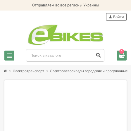
Отправляем во все регионы Украины
person
Войти
0
view_headline
search
chevron_right
chevron_right
chevron_
Электротранспорт
Электровелосипеды городские и прогулочные