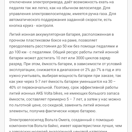
отключении электропривода, даёт возможность ехать на
педалях так же легко, как на обычном велосипеде. Для
управления электровелосипедом, имеется ручка газа. Для
автоматического поддержания заданной скорости, есть
кнопка круиз - контроля.
Литий ионная аккумуляторная батарея, расположенная в
прочном пластиковом боксе на раме, позволяет
преодолевать расстояния до 50 км без помощи педалями и
до 100 км - с педалями. Общий ресурс работы литий ионной
батареи может достигать 10 лет или 3000 циклов заряд-
разряд. При этом, ёмкость батареи, в зависимости от условий
эксплуатации, снижается в диапазоне от 2% до 7% в год и это
нужно учитывать, выбирая мощность батареи при заказе, так
как уже через 5-7 лет ёмкость батареи уменьшится на 30 –
40% от первоначальной. Поэтому, срок эффективной работы
литий ионных АКБ Volta bikes, не имеющих большого запаса
ёмкости, составляет примерно 5 – 7 лет, а затем у нас можно
по льготной цене, со скидкой, заменить литий ионные
элементы, получив фактически новую батарею.
Электровелосипед Вольта Омега, созданный с помощью
компонентов Вольта байкс, имеет характеристики лучше, чем
у заводских моделей аналогичной ценовой категории.