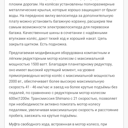
плохим дорогам. На колёсах установлены полноразмерные
металлические крылья, которые хорошо защищают от брызг
воды. На переднюю вилку велосипеда за дополнительную
плату можно установить багажную корзину, расширив тем
самым возможности электровелосипеда для перевозки
багажа. Качественные шины в сочетании с надёжными
втулками колёс, дают тихий ход и хороший накат. Цепь
закрыта щитком. Есть подножка.
Предлагаемая модификация оборудована компактным и
лёгким редукторным мотор колесом с максимальной
мощностью 1500 ватт. Благодаря планетарному редуктору,
оно имеет высокий крутящий момент, на уровне
прямоприводных мотор колёс с максимальной мощностью
2000 вт., обеспечивает более высокую максимальную
скорость 41 - 46 км/час и заезд на более крутые подъёмы без
педалей, по сравнению с редукторным мотор колесом
600w|1200w. Трансмиссия Shimano с 21 скоростью, позволяет
при необходимости активно помогать мотор колесу
педалями, увеличивая максимальную скорость и расстояние
пробега, заезжать на крутые подъёмы.
Муфта свободного хода, встроенная в мотор колесо, при