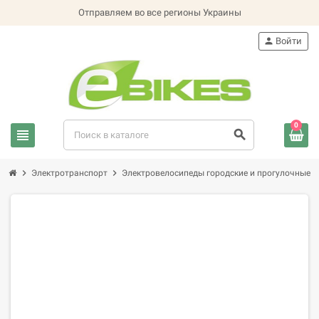
Отправляем во все регионы Украины
person
Войти
0
view_headline
search
chevron_right
chevron_right
chevron_
Электротранспорт
Электровелосипеды городские и прогулочные