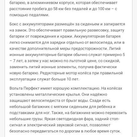
батарею, в алюминиевом корпусе, которая обеспечивает
расстояние пробега до 58 км без педалей и до 100 км – с
помощью педалями.
Бокс с аккумуляторами размещён за сиденьем и запирается
на замок. Это обеспечивает правильную развесовку, защиту
батареи от повреждения и кражи. Аккумуляторная батарея
легко снимается для зарядки отдельно от велосипеда, или в
качестве дополнительной меры предосторожности. Литий
ионные аккумуляторные батареи обычно служат примерно 5
– 7 лет, а затем у нас можно по льготной цене, со скидкой,
заменить литий ионные элементы, получив фактически
новую батарею. Редукторные мотор колёса при правильной
эксплуатации служат больше 10 лет.
Вольта Перфект имеет хорошую комплектацию. На колёсах
установлены металлические крылья. Они надёжно
защищают велосипедиста от брызг воды. Сзади есть
небольшой багажник с мягким сиденьем для ребёнка и
подставками для ног. Также, на багажнике можно перевозить
небольшие грузы. Яркая светодиодная фара, задний стоп-
сигнал и электрический звуковой сигнал, позволяют
безопасно передвигаться по дорогам в любое время суток.