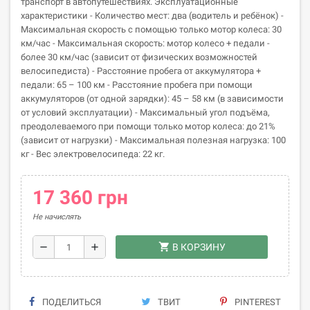
транспорт в автопутешествиях. Эксплуатационные
характеристики - Количество мест: два (водитель и ребёнок) -
Максимальная скорость с помощью только мотор колеса: 30
км/час - Максимальная скорость: мотор колесо + педали -
более 30 км/час (зависит от физических возможностей
велосипедиста) - Расстояние пробега от аккумулятора +
педали: 65 – 100 км - Расстояние пробега при помощи
аккумуляторов (от одной зарядки): 45 – 58 км (в зависимости
от условий эксплуатации) - Максимальный угол подъёма,
преодолеваемого при помощи только мотор колеса: до 21%
(зависит от нагрузки) - Максимальная полезная нагрузка: 100
кг - Вес электровелосипеда: 22 кг.
17 360 грн
Не начислять
shopping_cart
remove
add
В КОРЗИНУ
ПОДЕЛИТЬСЯ
ТВИТ
PINTEREST