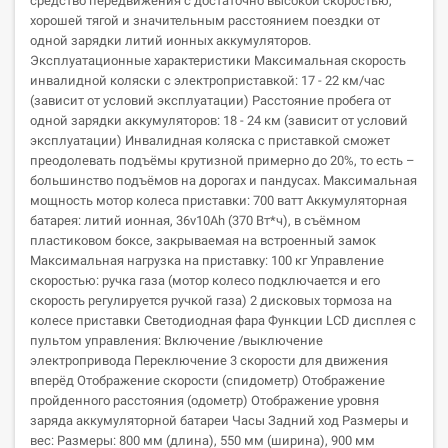
средство передвижения с достаточно высокой скоростью,
хорошей тягой и значительным расстоянием поездки от
одной зарядки литий ионных аккумуляторов.
Эксплуатационные характеристики Максимальная скорость
инвалидной коляски с электроприставкой: 17 - 22 км/час
(зависит от условий эксплуатации) Расстояние пробега от
одной зарядки аккумуляторов: 18 - 24 км (зависит от условий
эксплуатации) Инвалидная коляска с приставкой сможет
преодолевать подъёмы крутизной примерно до 20%, то есть –
большинство подъёмов на дорогах и пандусах. Максимальная
мощность мотор колеса приставки: 700 ватт Аккумуляторная
батарея: литий ионная, 36v10Ah (370 Вт*ч), в съёмном
пластиковом боксе, закрываемая на встроенный замок
Максимальная нагрузка на приставку: 100 кг Управление
скоростью: ручка газа (мотор колесо подключается и его
скорость регулируется ручкой газа) 2 дисковых тормоза на
колесе приставки Светодиодная фара Функции LCD дисплея с
пультом управления: Включение /выключение
электропривода Переключение 3 скорости для движения
вперёд Отображение скорости (спидометр) Отображение
пройденного расстояния (одометр) Отображение уровня
заряда аккумуляторной батареи Часы Задний ход Размеры и
вес: Размеры: 800 мм (длина), 550 мм (ширина), 900 мм