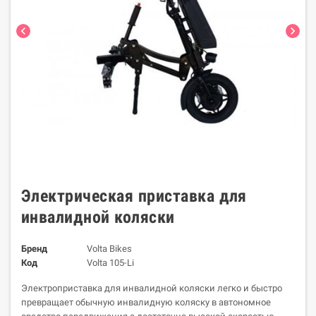
chevron_left
chevron_right
Электрическая приставка для
инвалидной коляски
Бренд
Volta Bikes
Код
Volta 105-Li
Электроприставка для инвалидной коляски легко и быстро
превращает обычную инвалидную коляску в автономное