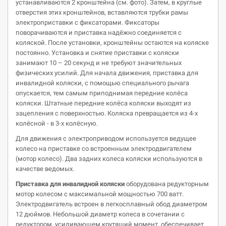
устанавливаются 2 кронштейна (см. фото). Затем, в круглые
отверстия этих кронштейнов, вставляются трубки рамы
электроприставки с фиксаторами. Фиксаторы
поворачиваются и приставка надёжно соединяется с
коляской. После установки, кронштейны остаются на коляске
постоянно. Установка и снятие приставки с коляски
занимают 10 – 20 секунд и не требуют значительных
физических усилий. Для начала движения, приставка для
инвалидной коляски, с помощью специального рычага
опускается, тем самым приподнимая передние колёса
коляски. Штатные передние колёса коляски выходят из
зацепления с поверхностью. Коляска превращается из 4-х
колёсной - в 3-х колёсную.
Для движения с электроприводом используется ведущее
колесо на приставке со встроенным электродвигателем
(мотор колесо). Два задних колеса коляски используются в
качестве ведомых.
Приставка
для инвалидной коляски
оборудована редукторным
мотор колесом с максимальной мощностью 700 ватт.
Электродвигатель встроен в легкосплавный обод диаметром
12 дюймов. Небольшой диаметр колеса в сочетании с
редуктором, усиливающем крутящий момент, обеспечивает