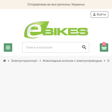
Отправляем во все регионы Украины
person
Войти
0
view_headline
search
chevron_right
chevron_right
chevron_right
Электротранспорт
Инвалидные коляски с электроприводом
Эле