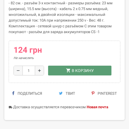
- 82 см. - разъём 3-х контактный - размеры разъёма: 23 мм
(ширина), 15.5 мм (высота) - кабель 2 х 0.75 мм медный,
многожильный, в двойной изоляции - максимальный
допустимый ток: 10А при напряжении 250 v - Вес: 48 г.
Комплектация - сетевой шнур с разъёмом С этим товаром
покупают - разъём для заряда аккумуляторов CS -1
124 грн
Не начислять
shopping_cart
remove
add
В КОРЗИНУ
ПОДЕЛИТЬСЯ
ТВИТ
PINTEREST
Доставка осуществляется перевозчиком
Новая почта
local_shipping