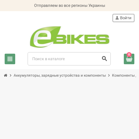
Отправляем во все регионы Украины
person
Войти
0
view_headline
search
chevron_right
chevron_right
Аккумуляторы, зарядные устройства и компоненты
Компоненты дл