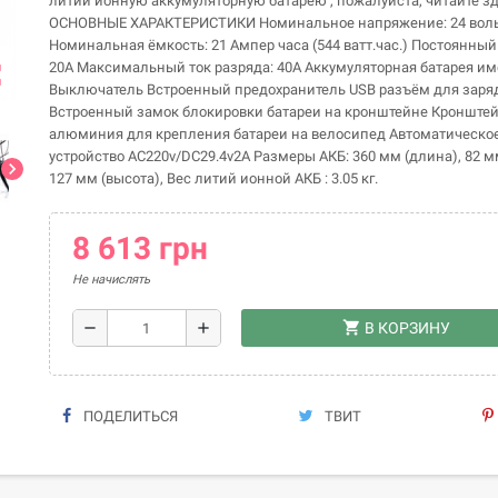
литий ионную аккумуляторную батарею , пожалуйста, читайте зд
ОСНОВНЫЕ ХАРАКТЕРИСТИКИ Номинальное напряжение: 24 вол
Номинальная ёмкость: 21 Ампер часа (544 ватт.час.) Постоянный 
20А Максимальный ток разряда: 40А Аккумуляторная батарея им
ap
Выключатель Встроенный предохранитель USB разъём для заря
Встроенный замок блокировки батареи на кронштейне Кронштей
алюминия для крепления батареи на велосипед Автоматическо
устройство АС220v/DC29.4v2A Размеры АКБ: 360 мм (длина), 82 м
chevron_right
127 мм (высота), Вес литий ионной АКБ : 3.05 кг.
8 613 грн
Не начислять
shopping_cart
remove
add
В КОРЗИНУ
ПОДЕЛИТЬСЯ
ТВИТ