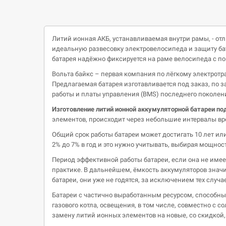
Литий ионная АКБ, устанавливаемая внутри рамы, - от
идеальную развесовку электровелосипеда и защиту ба
батарея надёжно фиксируется на раме велосипеда с по
Вольта байкс – первая компания по лёгкому электротра
Предлагаемая батарея изготавливается под заказ, по з
работы и платы управления (BMS) последнего поколен
Изготовление литий ионной аккумуляторной батареи по
элементов, происходит через небольшие интервалы вр
Общий срок работы батареи может достигать 10 лет или
2% до 7% в год и это нужно учитывать, выбирая мощност
Период эффективной работы батареи, если она не имеет
практике. В дальнейшем, ёмкость аккумуляторов значи
батареи, они уже не годятся, за исключением тех случ
Батареи с частично выработанным ресурсом, способны 
газового котла, освещения, в том числе, совместно с 
замену литий ионных элементов на новые, со скидкой,