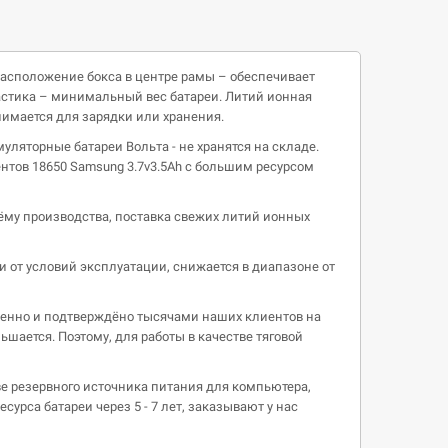
Расположение бокса в центре рамы – обеспечивает
ластика – минимальный вес батареи. Литий ионная
нимается для зарядки или хранения.
уляторные батареи Вольта - не хранятся на складе.
тов 18650 Samsung 3.7v3.5Ah с большим ресурсом
бъёму производства, поставка свежих литий ионных
ти от условий эксплуатации, снижается в диапазоне от
веренно и подтверждёно тысячами наших клиентов на
шается. Поэтому, для работы в качестве тяговой
ве резервного источника питания для компьютера,
урса батареи через 5 - 7 лет, заказывают у нас