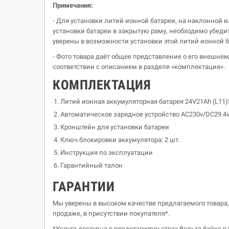
Примечания:
- Для установки литий ионной батареи, на наклонной 
установки батареи в закрытую раму, необходимо убедит
уверены в возможности установки этой литий ионной ба
- Фото товара даёт общее представление о его внешне
соответствии с описанием в разделе «комплектация».
КОМПЛЕКТАЦИЯ
Литий ионная аккумуляторная батарея 24V21Ah (L11
Автоматическое зарядное устройство AC230v/DC29.4
Кронштейн для установки батареи
Ключ блокировки аккумулятора: 2 шт.
Инструкция по эксплуатации
Гарантийный талон
ГАРАНТИИ
Мы уверены в высоком качестве предлагаемого товара, 
продаже, в присутствии покупателя*.
*Услуга доступна в представительствах Вольта байкс в 