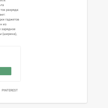
есь.
ьта
ток разряда:
еет:
дки гаджетов
н из
е зарядное
м (ширина),
PINTEREST