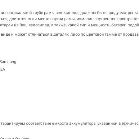
или вертикальной трубе рамы велосипеда, должны быть предусмотрены 
ься, достаточно ли места внутри рамы, измерив внутреннее пространст
тареи на Ваш велосипед, а также, какой тип и мощность батареи подой
м виде и может отличаться в деталях, либо по цветовой гамме от прода
)Samsung
v2А
гарантируем соответствие ёмкости аккумулятора, указанной в техничес
Киеве и Одессе.