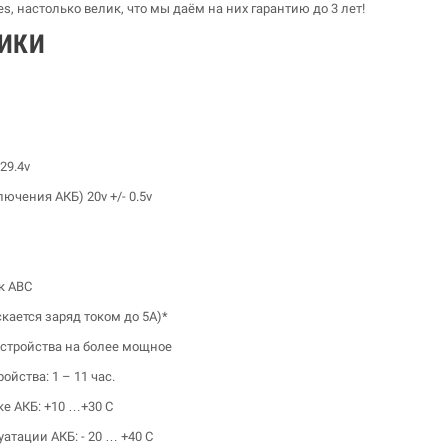
s, настолько велик, что мы даём на них гарантию до 3 лет!
ТИКИ
29.4v
чения АКБ) 20v +/- 0.5v
к АВС
кается заряд током до 5A)*
устройства на более мощное
йства: 1 – 11 час.
е АКБ: +10 …+30 С
тации АКБ: - 20 … +40 С