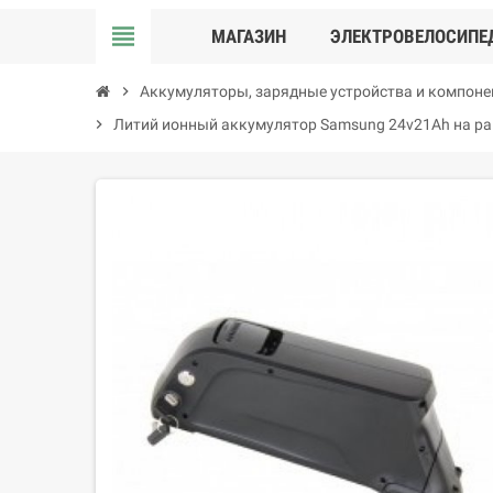
view_headline
МАГАЗИН
ЭЛЕКТРОВЕЛОСИПЕ
chevron_right
Аккумуляторы, зарядные устройства и компон
chevron_right
Литий ионный аккумулятор Samsung 24v21Ah на ра