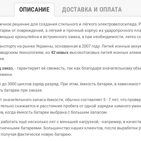
ОПИСАНИЕ
ДОСТАВКА И ОПЛАТА
личное решение для создания стильного и лёгкого электровелосипеда. 
тареи от повреждений, а лёгкий и прочный корпус из ударопрочного п
мощью кронштейна и встроенного замка, а при необходимости, легко с
нспорту на рынке Украины, основанная в 2007 году. Литий ионные аккум
аводским технологиям, из
42 новых
высокотоковых литий ионных элемен
ия.
д заказ
, - гарантирует её свежесть, так как благодаря значительному о
емени.
 до 3000 циклов заряд-разряд. При этом, ёмкость батареи, в зависимос
ь батареи при заказе.
 значительного запаса ёмкости, обычно составляет 5 - 7 лет, что про
тельно снижается и расстояние пробега от одной зарядки намного умень
аев, когда ёмкость батареи выбрана с большим запасом.
работать ещё несколько лет с меньшей нагрузкой,- например, в качест
солнечными батареями. Большинство наших клиентов, после выработки рес
 получая фактически новую батарею.