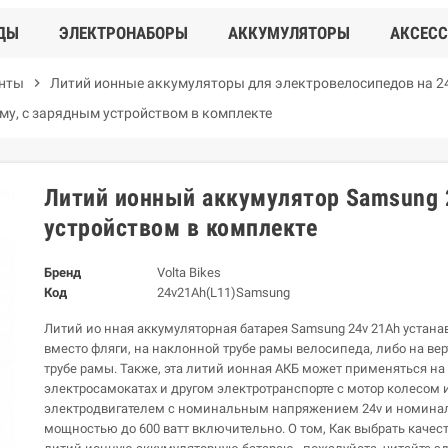
ДЫ
ЭЛЕКТРОНАБОРЫ
АККУМУЛЯТОРЫ
АКСЕС
енты
chevron_right
Литий ионные аккумуляторы для электровелосипедов на 2
му, с зарядным устройством в комплекте
Литий ионный аккумулятор Samsung 
устройством в комплекте
Бренд
Volta Bikes
Код
24v21Ah(L11)Samsung
Литий ио нная аккумуляторная батарея Samsung 24v 21Ah устана
вместо фляги, на наклонной трубе рамы велосипеда, либо на ве
трубе рамы. Также, эта литий ионная АКБ может применяться на
электросамокатах и другом электротранспорте c мотор колесом 
электродвигателем с номинальным напряжением 24v и номина
мощностью до 600 ватт включительно. О том, Как выбрать каче