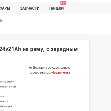
PRO
СУАРЫ
ЗАПЧАСТИ
ПАНЕЛИ
4v
24v21Ah на раму, с зарядным
Доставка осуществляется
local_shipping
перевозчиком
Новая почта
вливается
ртикальной
или
льной
ственную