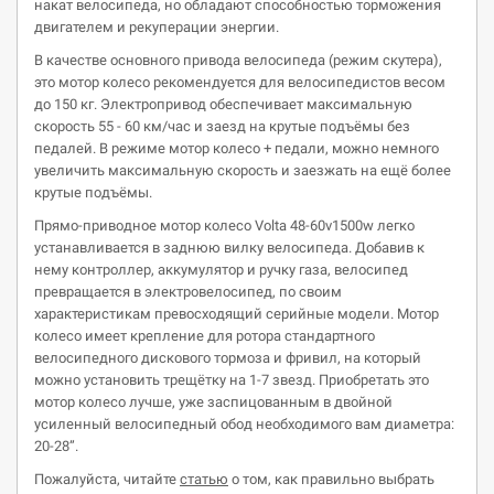
накат велосипеда, но обладают способностью торможения
двигателем и рекуперации энергии.
В качестве основного привода велосипеда (режим скутера),
это мотор колесо рекомендуется для велосипедистов весом
до 150 кг. Электропривод обеспечивает максимальную
скорость 55 - 60 км/час и заезд на крутые подъёмы без
педалей. В режиме мотор колесо + педали, можно немного
увеличить максимальную скорость и заезжать на ещё более
крутые подъёмы.
Прямо-приводное мотор колесо Volta 48-60v1500w легко
устанавливается в заднюю вилку велосипеда. Добавив к
нему контроллер, аккумулятор и ручку газа, велосипед
превращается в электровелосипед, по своим
характеристикам превосходящий серийные модели. Мотор
колесо имеет крепление для ротора стандартного
велосипедного дискового тормоза и фривил, на который
можно установить трещётку на 1-7 звезд. Приобретать это
мотор колесо лучше, уже заспицованным в двойной
усиленный велосипедный обод необходимого вам диаметра:
20-28”.
Пожалуйста, читайте
статью
о том, как правильно выбрать