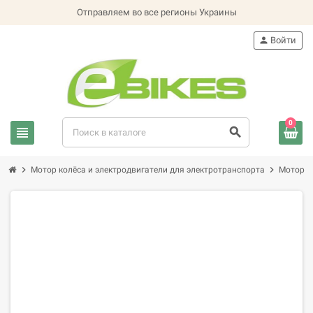
Отправляем во все регионы Украины
person
Войти
0
view_headline
search
chevron_right
chevron_right
Мотор колёса и электродвигатели для электротранспорта
Мотор к