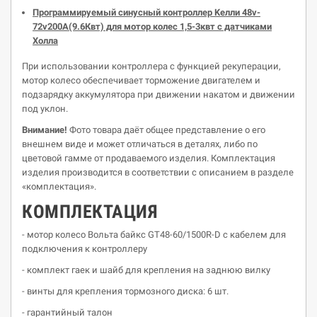
Программируемый синусный контроллер
Ke
лли
48v-
72v200A(9.6Квт) для мотор колес 1,5-3квт с датчиками
Холла
При использовании контроллера с функцией рекуперации,
мотор колесо обеспечивает торможение двигателем и
подзарядку аккумулятора при движении накатом и движении
под уклон.
Внимание!
Фото товара даёт общее представление о его
внешнем виде и может отличаться в деталях, либо по
цветовой гамме от продаваемого изделия. Комплектация
изделия производится в соответствии с описанием в разделе
«комплектация».
К
O
МПЛЕКТАЦИЯ
- мотор колесо Вольта байкс GT48-60/1500R-D с кабелем для
подключения к контроллеру
- комплект гаек и шайб для крепления на заднюю вилку
- винты для крепления тормозного диска: 6 шт.
- гарантийный талон