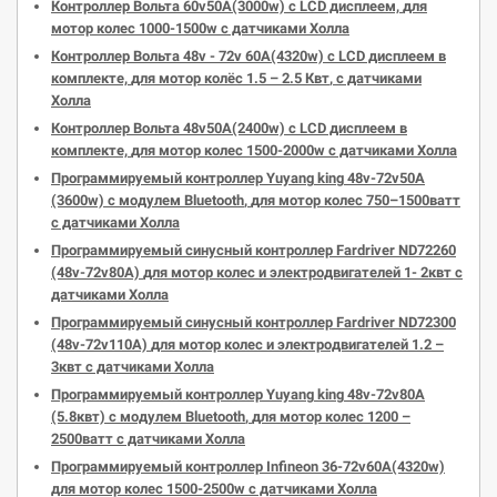
Контроллер Вольта 60v50А(3000w) с LCD дисплеем,
для
мотор
колес 1000-1500w с датчиками Холла
Контроллер Вольта 48v - 72v 60A(4320w) с LCD дисплеем в
комплекте,
для
мотор
колёс 1.5 – 2.5
Квт
, с датчиками
Холла
Контроллер Вольта 48v50А(2400w) с LCD дисплеем в
комплекте,
для
мотор
колес 1500-2000w с датчиками Холла
Программируемый контроллер
Yuyang
king
48v-72v50A
(3600w)
c
модулем
Bluetooth
,
для
мотор
колес 750–1500ватт
с датчиками Холла
Программируемый синусный контроллер
Fardriver
ND72260
(48v-72v80A)
для
мотор
колес и электродвигателей 1- 2квт с
датчиками Холла
Программируемый синусный контроллер
Fardriver
ND72300
(48v-72v110A)
для
мотор
колес и электродвигателей 1.2 –
3квт с датчиками Холла
Программируемый контроллер
Yuyang
king
48v-72v80A
(5.8квт)
c
модулем
Bluetooth
,
для
мотор
колес 1200 –
2500ватт с датчиками Холла
Программируемый контроллер
Infineon
36-72v60A(4320w)
для
мотор
колес 1500-2500w с датчиками Холла