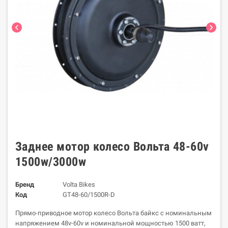
chevron_left
chevron_right
Заднее мотор колесо Вольта 48-60v
1500w/3000w
Бренд
Volta Bikes
Код
GT48-60/1500R-D
Прямо-приводное мотор колесо Вольта байкс с номинальным
напряжением 48v-60v и номинальной мощностью 1500 ватт,