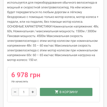
используется для переоборудования обычного велосипеда в
мощный и скоростной электровелосипед. На нём можно
будет передвигаться по любым дорогам и лёгкому
бездорожью с помощью только мотор колеса, мотор колеса +
педали, или на педалях, без помощи мотор колеса.
ОСНОВНЫЕ ХАРАКТЕРИСТИКИ Номинальное напряжение: 48v,
60v, Номинальная / максимальная мощность: 1500w / 3000w
Пиковая мощность: 4500w Максимальная скорость
электровелосипеда с этим мотор колесом при номинальном
напряжении 48v: 55 – 60 км/час Максимальная скорость
электровелосипеда с этим мотор колесом при номинальном
напряжении 60v: 60 – 65 км/час Максимальная нагрузка на
мотор колесо: 150 кг.
6 978 грн
Не начислять
shopping_cart
remove
add
В КОРЗИНУ