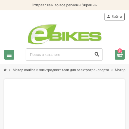
Отправляем во все регионы Украины
person
Войти
0
view_headline
search
chevron_right
chevron_right
Мотор колёса и электродвигатели для электротранспорта
Мотор к