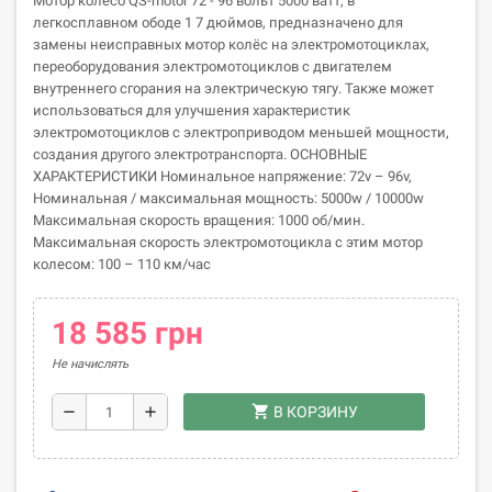
Мотор колесо QS-motor 72 - 96 вольт 5000 ватт, в
легкосплавном ободе 1 7 дюймов, предназначено для
замены неисправных мотор колёс на электромотоциклах,
переоборудования электромотоциклов с двигателем
внутреннего сгорания на электрическую тягу. Также может
использоваться для улучшения характеристик
электромотоциклов с электроприводом меньшей мощности,
создания другого электротранспорта. ОСНОВНЫЕ
ХАРАКТЕРИСТИКИ Номинальное напряжение: 72v – 96v,
Номинальная / максимальная мощность: 5000w / 10000w
Максимальная скорость вращения: 1000 об/мин.
Максимальная скорость электромотоцикла с этим мотор
колесом: 100 – 110 км/час
18 585 грн
Не начислять
shopping_cart
remove
add
В КОРЗИНУ