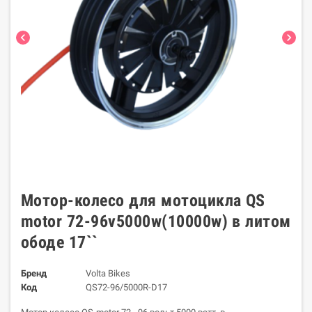
chevron_left
chevron_right
Мотор-колесо для мотоцикла QS
motor 72-96v5000w(10000w) в литом
ободе 17``
Бренд
Volta Bikes
Код
QS72-96/5000R-D17