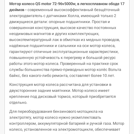
Мотор колесо QS
motor
72-96v5000w, в
легк
осплавном
ободе 1
7
дюймов -
современный высокоэффективный безщёточный
электродвигатель с датчиками Холла, имеющий только 2
движущиеся детали: опорные подшипники. Простая и
совершенная конструкция, высокое качество постоянных
неодимовых магнитов и других комплектующих,
высокотемпературный лак в обмотках из медных проводов,
надёжные подшипники и сальники на оси мотор колеса,
гарантируют отличные эксплуатационные характеристики,
повышенную устойчивость к перегреву и большой ресурс
работы этого мотор колеса. Проверенный на практике срок
службы большинства прямо-приводных мотор колёс Вольта
байкс, без какого-либо ремонта, составляет более 10 лет.
Конструкция мотор колеса рассчитана для установки в
двухсторонние задние маятники. Мотор колесо имеет
крепление под дисковый тормоз, который приобретается
отдельно.
Для переоборудования бензинового мотоцикла на
электротягу, мотор колесо нужно укомплектовать
контроллером, аккумуляторной батареей и ручкой газа. Мотор
колесо, установленное на электромотоцикле, обеспечивает