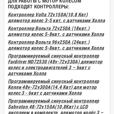
ДЛЯ РАБОТЫ С МОТОР КОЛЕСОМ
ПОДХОДЯТ КОНТРОЛЛЕРЫ:
Контроллер
Volta
72v150А(10,8
Квт
)
для
мотор
колес 3-5
квт
, с датчиками Холла
Контроллер Вольта 72v250А (18квт.)
для
мотор
колес 5-8квт. с датчиками Холла
Контроллер Вольта 96v250А (24квт.)
для
мотор
колес 5-8квт. с датчиками Холла
Программируемый синусный контроллер
Fardriver
ND72530 (48v-72v330A)
для
мотор
колес и электродвигателей 3 – 6квт с
датчиками Холла
Программируемый синусный контроллер
Ke
лли
48v-72v300A(14.4
Квт
) для мотор
колес 3 - 6квт с датчиками Холла
Программируемый синусный контроллер
Sabvoton
48-72v150A(10,8Квт)
c
LCD
дисплеем в комплекте,
для
мотор
колёс 3 –