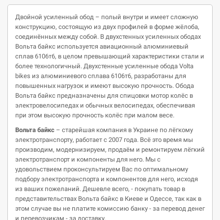
Двойной усиленный обод – полый внутри и имеет сложную
конструкцию, состоящую из двух профилей в форме жёлоба,
соединённых между собой. В двухстенных усиленных ободах
Вольта байкс используется авиационный алюминиевый
сплав 6106т6, в целом превышающий характеристики стали и
более технологичный. Двухстенные усиленные обода Volta
bikes из алюминиевого сплава 6106т6, разработаны для
повышенных нагрузок и имеют высокую прочность. Обода
Вольта байкс предназначены для спицовки мотор колёс в
электровелосипедах и обычных велосипедах, обеспечивая
при этом высокую прочность колёс при малом весе.
Вольта
байкс
– старейшая компания в Украине по лёгкому
электротранспорту, работает с 2007 года. Всё это время мы
производим, модернизируем, продаём и ремонтируем лёгкий
электротранспорт и компоненты для него. Мы с
удовольствием проконсультируем Вас по оптимальному
подбору электротранспорта и компонентов для него, исходя
из ваших пожеланий. Дешевле всего, - покупать товар в
представительствах Вольта байкс в Киеве и Одессе, так как в
этом случае вы не платите комиссию банку - за перевод денег
и перевозчикам - за доставку.