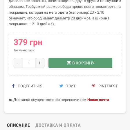
для Вас компоненты, сочетающиеся друг с другом наилучшим
образом. Требуемый размер обода проще всего посмотреть на
покрышке, которая на него одета (например: 20 х 2.10
означает, что обод имеет диаметр 20 дюймов, а ширина
покрышки – 2.10 дюйма).
379 грн
Не начислять
shopping_cart
remove
add
В КОРЗИНУ
ПОДЕЛИТЬСЯ
ТВИТ
PINTEREST
Доставка осуществляется перевозчиком
Новая почта
local_shipping
ОПИСАНИЕ
ДОСТАВКА И ОПЛАТА