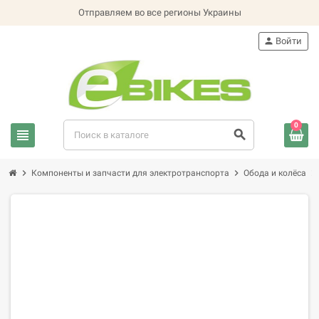
Отправляем во все регионы Украины
person
Войти
0
view_headline
search
chevron_right
chevron_right
chevron_right
Компоненты и запчасти для электротранспорта
Обода и колёса