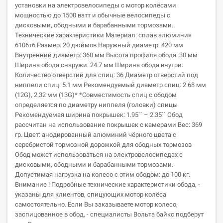
установки на электровелосипеды с мотор колёсами
мощностью до 1500 ватт и обычные велосипеды c
дисковыми, ободными и барабанными тормозами.
Технические характеристики Материал: сплав алюминия
6106т6 Размер: 20 дюймов Наружный диаметр: 420 мм
Внутренний диаметр: 360 мм Высота профиля обода: 30 мм
Ширина обода снаружи: 24.7 мм Ширина обода внутри:
Количество отверстий для спиц: 36 Диаметр отверстий под
ниппели спиц: 5.1 мм Рекомендуемый диаметр спиц: 2.68 мм
(12G), 2.32 мм (13G)* *Совместимость спиц с ободом
определяется по диаметру ниппеля (головки) спицы
Рекомендуемая ширина покрышек: 1.95`` – 2.35`` Обод
рассчитан на использование покрышек с камерами Вес: 369
гр. Цвет: анодированный алюминий чёрного цвета с
серебристой тормозной дорожкой для ободных тормозов
Обод может использоваться на электровелосипедах с
дисковыми, ободными и барабанными тормозами.
Допустимая нагрузка на колесо с этим ободом: до 100 кг.
Внимание ! Подробные технические характеристики обода, -
указаны для клиентов, спицующих мотор колёса
самостоятельно. Если Вы заказываете мотор колесо,
заспицованное в обод, - специалисты Вольта байкс подберут