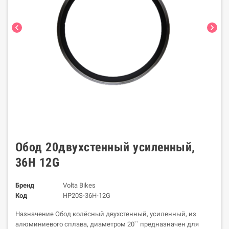
chevron_left
chevron_right
Обод 20двухстенный усиленный,
36H 12G
Бренд
Volta Bikes
Код
HP20S-36H-12G
Назначение Обод колёсный двухстенный, усиленный, из
алюминиевого сплава, диаметром 20`` предназначен для