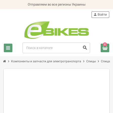
Отправляем во все регионы Украины
person
Войти
0
view_headline
search
chevron_right
chevron_right
chevron_right
Компоненты и запчасти для электротранспорта
Спицы
Спица 1