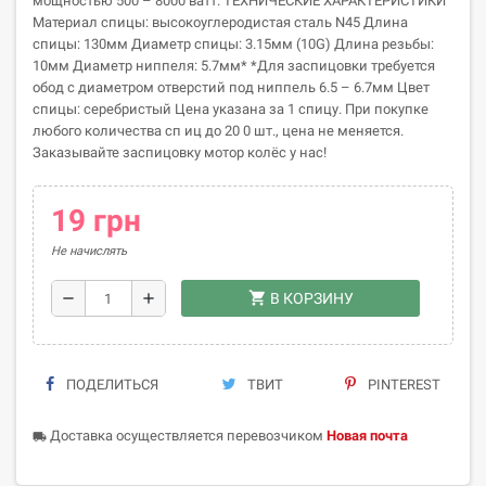
мощностью 500 – 8000 ватт. ТЕХНИЧЕСКИЕ ХАРАКТЕРИСТИКИ
Материал спицы: высокоуглеродистая сталь N45 Длина
спицы: 130мм Диаметр спицы: 3.15мм (10G) Длина резьбы:
10мм Диаметр ниппеля: 5.7мм* *Для заспицовки требуется
обод с диаметром отверстий под ниппель 6.5 – 6.7мм Цвет
спицы: серебристый Цена указана за 1 спицу. При покупке
любого количества сп иц до 20 0 шт., цена не меняется.
Заказывайте заспицовку мотор колёс у нас!
19 грн
Не начислять
shopping_cart
remove
add
В КОРЗИНУ
ПОДЕЛИТЬСЯ
ТВИТ
PINTEREST
Доставка осуществляется перевозчиком
Новая почта
local_shipping