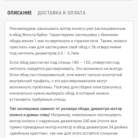
ОПИСАНИЕ
ДОСТАВКА И ОПЛАТА
Рекомендуем заказывать мотор колесо уже заспицованным
в обод Вольта байкс. Гарантируем заспицовку с биением
обода менее 1 мм по вертикали и горизонтали. Также, можно
прислать нам для заспицовки свой обод с 36 отверстиями
под ниппель диаметром 6.5 – 6.7мм.
Если обод рассчитан под спицы 14G – 12G, отверстия под
ниппель придётся рассверливать. Это возможно не всегда.
Если обод пистонированный, или имеет сильно изогнутый
внутренний профиль, с его рассверливанием могут
возникнуть проблемы. Поэтому для сборки электроколеса,
изначально нужно выбирать обод, в который можно
установить требуемые спицы.
Тип
заспицовки
зависит от размера обода, диаметра мотор
колеса и длины спиц!
Например, невозможно заспицевать
мотор колесо с наружным диаметром 240 мм (почти все
прямо-приводные мотор колёса) в обод диаметром 24 дюйма
«двойным крестом», так как для этого остаётся слишком