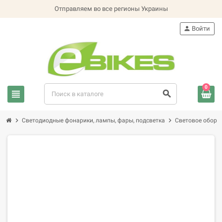
Отправляем во все регионы Украины
person
Войти
0
view_headline
search
chevron_right
chevron_right
Светодиодные фонарики, лампы, фары, подсветка
Световое оборуд