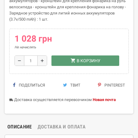
аккумуляторов - кронштейн для крепления фонарика на руль
велосипеда - кронштейн для крепления фонарика на голову -
Зарядное устройство для литий ионных аккумуляторов
(3.7v/500 mAh) : 1 шт.
1 028 грн
Не начислять
shopping_cart
remove
add
В КОРЗИНУ
ПОДЕЛИТЬСЯ
ТВИТ
PINTEREST
Доставка осуществляется перевозчиком
Новая почта
local_shipping
ОПИСАНИЕ
ДОСТАВКА И ОПЛАТА