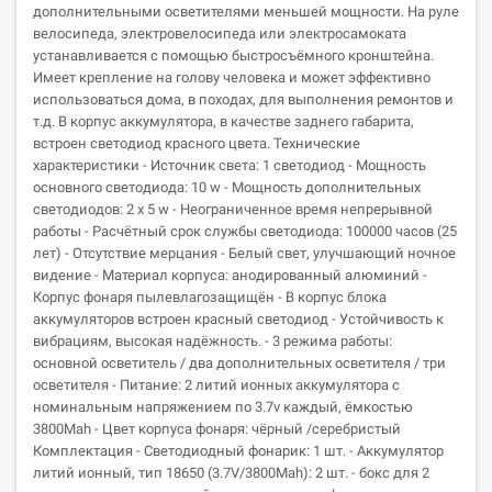
дополнительными осветителями меньшей мощности. На руле
велосипеда, электровелосипеда или электросамоката
устанавливается с помощью быстросъёмного кронштейна.
Имеет крепление на голову человека и может эффективно
использоваться дома, в походах, для выполнения ремонтов и
т.д. В корпус аккумулятора, в качестве заднего габарита,
встроен светодиод красного цвета. Технические
характеристики - Источник света: 1 светодиод - Мощность
основного светодиода: 10 w - Мощность дополнительных
светодиодов: 2 х 5 w - Неограниченное время непрерывной
работы - Расчётный срок службы светодиода: 100000 часов (25
лет) - Отсутствие мерцания - Белый свет, улучшающий ночное
видение - Материал корпуса: анодированный алюминий -
Корпус фонаря пылевлагозащищён - В корпус блока
аккумуляторов встроен красный светодиод - Устойчивость к
вибрациям, высокая надёжность. - 3 режима работы:
основной осветитель / два дополнительных осветителя / три
осветителя - Питание: 2 литий ионных аккумулятора с
номинальным напряжением по 3.7v каждый, ёмкостью
3800Mah - Цвет корпуса фонаря: чёрный /серебристый
Комплектация - Светодиодный фонарик: 1 шт. - Аккумулятор
литий ионный, тип 18650 (3.7V/3800Mah): 2 шт. - бокс для 2