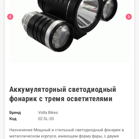
chevron_left
chevron_right
Aккумуляторный светодиодный
фонарик с тремя осветителями
Бренд
Volta Bikes
Код
02 SL-20
Назначение Мощный и стильный светодиодный фонарик в
металлическом корпусе, имеющем форму фары, с двумя