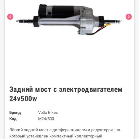
chevron_left
chevron_right
Задний мост с электродвигателем
24v500w
Бренд
Volta Bikes
Код
M24/500
Лёгкий задний мост с дифференциалом и редуктором, на
который установлен компактный коллекторный