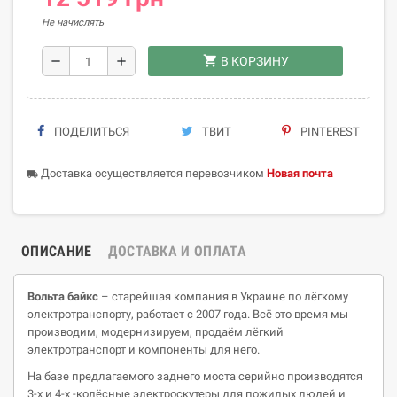
Не начислять
shopping_cart
remove
add
В КОРЗИНУ
ПОДЕЛИТЬСЯ
ТВИТ
PINTEREST
Доставка осуществляется перевозчиком
Новая почта
local_shipping
ОПИСАНИЕ
ДОСТАВКА И ОПЛАТА
Вольта
байкс
– старейшая компания в Украине по лёгкому
электротранспорту, работает с 2007 года. Всё это время мы
производим, модернизируем, продаём лёгкий
электротранспорт и компоненты для него.
На базе предлагаемого заднего моста серийно производятся
3-х и 4-х -колёсные электроскутеры для пожилых людей и