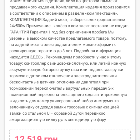
может отличаться в деталях, либо по цветовой гамме от
продаваемого изделия. Комплектация изделия производится
в соответствии с описанием в разделе «комплектация».
КОМПЛЕКТАЦИЯ Задний мост, в сборе с электродвигателем
24v500w Примечание : колёса в комплект поставки не входят.
ГАРАНТИЯ Гарантия 1 год без ограничения пробега Мы
уверены в высоком качестве предлагаемого товара, поэтому,
на задний мост с электродвигателем можно оформить
расширенную гарантию до 3 лет. Подробная информация
находится ЗДЕСЬ . Рекомендуем приобрести у нас к этому
товару: контроллер свинцово-кислотную, или литий ионную
аккумуляторную батарею ручку газа или педаль газа ручки
тормоза с датчиком отключения электродвигателя или
бесконтактные датчики отключения двигателя при
торможении переключатель виртуальных передач 3-х
позиционный переключатель заднего хода антипрокольную
жидкость для камер универсальный набор инструмента
велонакидку от дождя замки тросовые с сигнализацией
замки со стальной U – образной дугой переднюю
амортизационную вилку руль светодиодную фару
12 519 грн