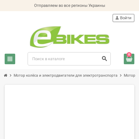
Отправляем во все регионы Украины
person
Войти
0
view_headline
search
chevron_right
chevron_right
Мотор колёса и электродвигатели для электротранспорта
Мотор к