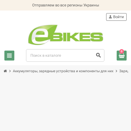
Отправляем во все регионы Украины
person
Войти
0
view_headline
search
chevron_right
chevron_right
Аккумуляторы, зарядные устройства и компоненты для них
Зарядн