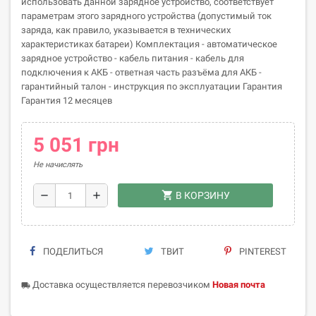
использовать данной зарядное устройство, соответствует
параметрам этого зарядного устройства (допустимый ток
заряда, как правило, указывается в технических
характеристиках батареи) Комплектация - автоматическое
зарядное устройство - кабель питания - кабель для
подключения к АКБ - ответная часть разъёма для АКБ -
гарантийный талон - инструкция по эксплуатации Гарантия
Гарантия 12 месяцев
5 051 грн
Не начислять
shopping_cart
remove
add
В КОРЗИНУ
ПОДЕЛИТЬСЯ
ТВИТ
PINTEREST
Доставка осуществляется перевозчиком
Новая почта
local_shipping