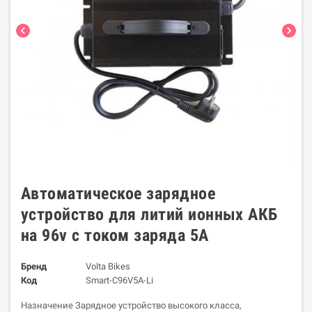
chevron_left
chevron_right
Автоматическое зарядное
устройство для литий ионных АКБ
на 96v с током заряда 5A
Бренд
Volta Bikes
Код
Smart-С96V5A-Li
Назначение Зарядное устройство высокого класса,