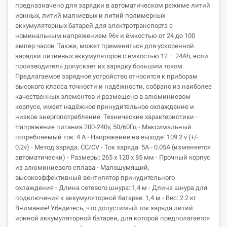
предназначено для зарядки в автоматическом режиме литий
ионных, литий магниевых и литий полимерных
аккумуляторных батарей для электротранспорта с
номинальным напряжением 96v и ёмкостью от 24 до 100
ампер часов. Также, может применяться для ускоренной
зарядки литиевых аккумуляторов с ёмкостью 12 – 24Ah, если
производитель допускает их зарядку большим током.
Предлагаемое зарядное устройство относится к приборам
высокого класса точности и надёжности, собрано из наиболее
качественных элементов и размещено в алюминиевом
корпусе, имеет надёжное принудительное охлаждение и
низкое энергопотребление. Технические характеристики -
Напряжение питания 200-240v, 50/60Гц - Максимальный
потребляемый ток: 4 A - Напряжение на выходе: 109.2 v (+/-
0.2v) - Метод заряда: CC/СV - Ток заряда: 5А - 0.05А (изменяется
автоматически) - Размеры: 265 х 120 х 85 мм - Прочный корпус
из алюминиевого сплава - Малошумящий,
высокоэффективный вентилятор принудительного
охлаждения - Длина сетевого шнура: 1,4 м - Длина шнура для
подключения к аккумуляторной батарее: 1,4 м - Вес: 2.2 кг
Внимание! Убедитесь, что допустимый ток заряда литий
ионной аккумуляторной батареи, для которой предполагается