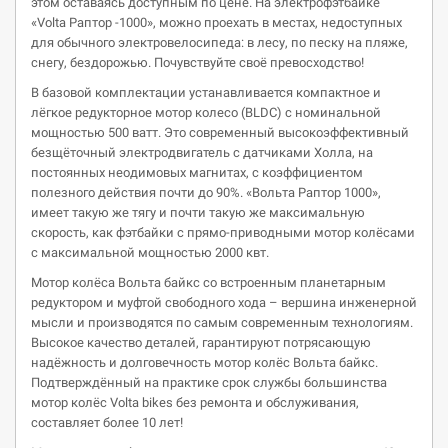
этом оставаясь доступным по цене. На электрофэтбайке
«Volta Раптор -1000», можно проехать в местах, недоступных
для обычного электровелосипеда: в лесу, по песку на пляже,
снегу, бездорожью. Почувствуйте своё превосходство!
В базовой комплектации устанавливается компактное и
лёгкое редукторное мотор колесо (BLDC) с номинальной
мощностью 500 ватт. Это современный высокоэффективный
безщёточный электродвигатель с датчиками Холла, на
постоянных неодимовых магнитах, с коэффициентом
полезного действия почти до 90%. «Вольта Раптор 1000»,
имеет такую же тягу и почти такую же максимальную
скорость, как фэтбайки с прямо-приводными мотор колёсами
с максимальной мощностью 2000 квт.
Мотор колёса Вольта байкс со встроенным планетарным
редуктором и муфтой свободного хода – вершина инженерной
мысли и производятся по самым современным технологиям.
Высокое качество деталей, гарантируют потрясающую
надёжность и долговечность мотор колёс Вольта байкс.
Подтверждённый на практике срок службы большинства
мотор колёс Volta bikes без ремонта и обслуживания,
составляет более 10 лет!