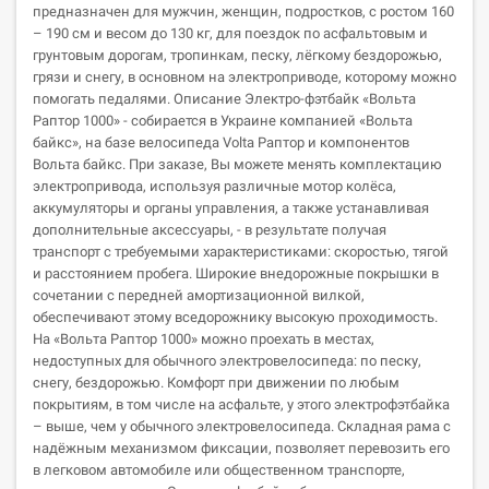
предназначен для мужчин, женщин, подростков, с ростом 160
– 190 см и весом до 130 кг, для поездок по асфальтовым и
грунтовым дорогам, тропинкам, песку, лёгкому бездорожью,
грязи и снегу, в основном на электроприводе, которому можно
помогать педалями. Описание Электро-фэтбайк «Вольта
Раптор 1000» - собирается в Украине компанией «Вольта
байкс», на базе велосипеда Volta Раптор и компонентов
Вольта байкс. При заказе, Вы можете менять комплектацию
электропривода, используя различные мотор колёса,
аккумуляторы и органы управления, а также устанавливая
дополнительные аксессуары, - в результате получая
транспорт с требуемыми характеристиками: скоростью, тягой
и расстоянием пробега. Широкие внедорожные покрышки в
сочетании с передней амортизационной вилкой,
обеспечивают этому вседорожнику высокую проходимость.
На «Вольта Раптор 1000» можно проехать в местах,
недоступных для обычного электровелосипеда: по песку,
снегу, бездорожью. Комфорт при движении по любым
покрытиям, в том числе на асфальте, у этого электрофэтбайка
– выше, чем у обычного электровелосипеда. Складная рама с
надёжным механизмом фиксации, позволяет перевозить его
в легковом автомобиле или общественном транспорте,