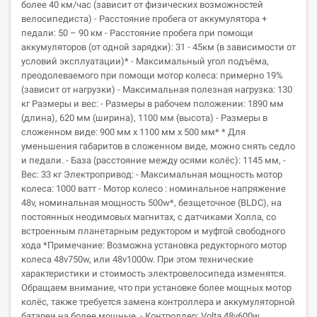
более 40 км/час (зависит от физических возможностей
велосипедиста) - Расстояние пробега от аккумулятора +
педали: 50 – 90 км - Расстояние пробега при помощи
аккумуляторов (от одной зарядки): 31 - 45км (в зависимости от
условий эксплуатации)* - Максимальный угол подъёма,
преодолеваемого при помощи мотор колеса: примерно 19%
(зависит от нагрузки) - Максимальная полезная нагрузка: 130
кг Размеры и вес: - Размеры в рабочем положении: 1890 мм
(длина), 620 мм (ширина), 1100 мм (высота) - Размеры в
сложенном виде: 900 мм х 1100 мм х 500 мм* * Для
уменьшения габаритов в сложенном виде, можно снять седло
и педали. - База (расстояние между осями колёс): 1145 мм, -
Вес: 33 кг Электропривод: - Максимальная мощность мотор
колеса: 1000 ватт - Мотор колесо : номинальное напряжение
48v, номинальная мощность 500w*, безщеточное (BLDC), на
постоянных неодимовых магнитах, с датчиками Холла, со
встроенным планетарным редуктором и муфтой свободного
хода *Примечание: Возможна установка редукторного мотор
колеса 48v750w, или 48v1000w. При этом технические
характеристики и стоимость электровелосипеда изменятся.
Обращаем внимание, что при установке более мощных мотор
колёс, также требуется замена контроллера и аккумуляторной
батареи на более мощные. - Контроллер: Volta 48v600w