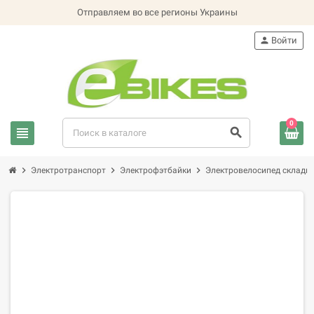
Отправляем во все регионы Украины
person
Войти
0
view_headline
search
chevron_right
chevron_right
chevron_right
Электротранспорт
Электрофэтбайки
Электровелосипед складно