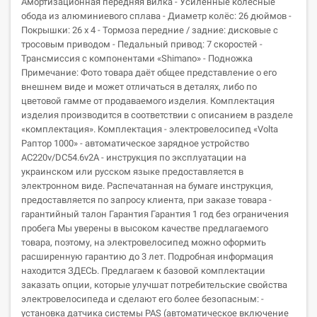
Амортизационная передняя вилка - Усиленные колёсные
обода из алюминиевого сплава - Диаметр колёс: 26 дюймов -
Покрышки: 26 х 4 - Тормоза передние / задние: дисковые с
тросовым приводом - Педальный привод: 7 скоростей -
Трансмиссия с компонентами «Shimano» - Подножка
Примечание: Фото товара даёт общее представление о его
внешнем виде и может отличаться в деталях, либо по
цветовой гамме от продаваемого изделия. Комплектация
изделия производится в соответствии с описанием в разделе
«комплектация». Кoмплектация - электровелосипед «Volta
Раптор 1000» - автоматическое зарядное устройство
АС220v/DC54.6v2A - инструкция по эксплуатации на
украинском или русском языке предоставляется в
электронном виде. Распечатанная на бумаге инструкция,
предоставляется по запросу клиента, при заказе товара -
гарантийный талон Гарантия Гарантия 1 год без ограничения
пробега Мы уверены в высоком качестве предлагаемого
товара, поэтому, на электровелосипед можно оформить
расширенную гарантию до 3 лет. Подробная информация
находится ЗДЕСЬ. Предлагаем к базовой комплектации
заказать опции, которые улучшат потребительские свойства
электровелосипеда и сделают его более безопасным: -
установка датчика системы PAS (автоматическое включение