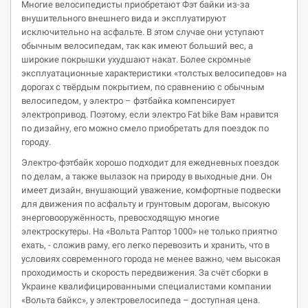
Многие велосипедисты приобретают Фэт байки из-за
внушительного внешнего вида и эксплуатируют
исключительно на асфальте. В этом случае они уступают
обычным велосипедам, так как имеют больший вес, а
широкие покрышки ухудшают накат. Более скромные
эксплуатационные характеристики «толстых велосипедов» на
дорогах с твёрдым покрытием, по сравнению с обычным
велосипедом, у электро – фэтбайка компенсирует
электропривод. Поэтому, если электро Fat bike Вам нравится
по дизайну, его можно смело приобретать для поездок по
городу.
Электро-фэтбайк хорошо подходит для ежедневных поездок
по делам, а также вылазок на природу в выходные дни. Он
имеет дизайн, внушающий уважение, комфортные подвески
для движения по асфальту и грунтовым дорогам, высокую
энерговооружённость, превосходящую многие
электроскутеры. На «Вольта Раптор 1000» не только приятно
ехать, - сложив раму, его легко перевозить и хранить, что в
условиях современного города не менее важно, чем высокая
проходимость и скорость передвижения. За счёт сборки в
Украине квалифицированными специалистами компании
«Вольта байкс», у электровелосипеда – доступная цена.