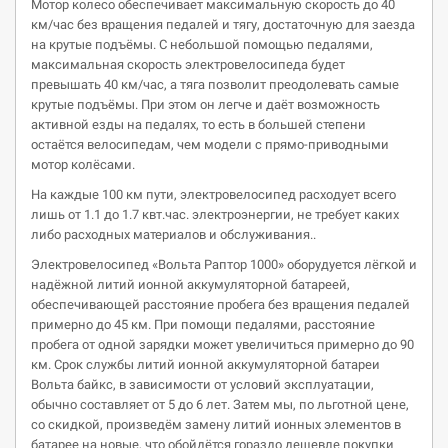
Мотор колесо обеспечивает максимальную скорость до 40
км/час без вращения педалей и тягу, достаточную для заезда
на крутые подъёмы. С небольшой помощью педалями,
максимальная скорость электровелосипеда будет
превышать 40 км/час, а тяга позволит преодолевать самые
крутые подъёмы. При этом он легче и даёт возможность
активной езды на педалях, то есть в большей степени
остаётся велосипедам, чем модели с прямо-приводными
мотор колёсами.
На каждые 100 км пути, электровелосипед расходует всего
лишь от 1.1 до 1.7 квт.час. электроэнергии, не требует каких
либо расходных материалов и обслуживания..
Электровелосипед «Вольта Раптор 1000» оборудуется лёгкой и
надёжной литий ионной аккумуляторной батареей,
обеспечивающей расстояние пробега без вращения педалей
примерно до 45 км. При помощи педалями, расстояние
пробега от одной зарядки может увеличиться примерно до 90
км. Срок службы литий ионной аккумуляторной батареи
Вольта байкс, в зависимости от условий эксплуатации,
обычно составляет от 5 до 6 лет. Затем мы, по льготной цене,
со скидкой, произведём замену литий ионных элементов в
батарее на новые, что обойдётся гораздо дешевле покупки