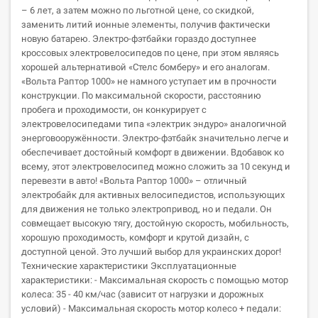
– 6 лет, а затем можно по льготной цене, со скидкой,
заменить литий ионные элементы, получив фактически
новую батарею. Электро-фэтбайки гораздо доступнее
кроссовых электровелосипедов по цене, при этом являясь
хорошей альтернативой «Стелс бомберу» и его аналогам.
«Вольта Раптор 1000» не намного уступает им в прочности
конструкции. По максимальной скорости, расстоянию
пробега и проходимости, он конкурирует с
электровелосипедами типа «электрик эндуро» аналогичной
энерговооружённости. Электро-фэтбайк значительно легче и
обеспечивает достойный комфорт в движении. Вдобавок ко
всему, этот электровелосипед можно сложить за 10 секунд и
перевезти в авто! «Вольта Раптор 1000» – отличный
электробайк для активных велосипедистов, использующих
для движения не только электропривод, но и педали. Он
совмещает высокую тягу, достойную скорость, мобильность,
хорошую проходимость, комфорт и крутой дизайн, с
доступной ценой. Это лучший выбор для украинских дорог!
Технические характеристики Эксплуатационные
характеристики: - Максимальная скорость с помощью мотор
колеса: 35 - 40 км/час (зависит от нагрузки и дорожных
условий) - Максимальная скорость мотор колесо + педали: