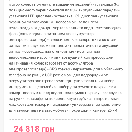
мотор колеса при начале вращения педалей) - установка 3-х
позиционного переключателя для 3-х виртуальных передач -
установка LED дисплея - установка LCD дисплея - установка
охранной сигнализации - велозамок - велошлем -
велонакидка от дождя - зеркала заднего вида - светодиодная
фара (есть модели с питанием от аккумулятора
электровелосипеда) - велосипедные поворотники со стоп-
сигналом и звуковым сигналом - пневматический звуковой
сигнал - светодиодный стоп-сигнал - компактный
велосипедный насос - мини воздушный компрессор для
накачивания колёс (работает от аккумулятора
электровелосипеда) - GPS трекер - держатель для мобильного
телефона на руль, с USB разъёмом, для подзарядки от
аккумулятора электровелосипеда - универсальный набор
инструмента - цепемойка - набор для ремонта покрышек и
камер - велосумка под седло - велосумка на раму - велосумка
на руль - велокофр на подседельную трубу - антипрокольная
жидкость для камер и покрышек - универсальное крепление
для велосипеда на автомобиль - покрышки и камеры 26 х 4
24 818 грн