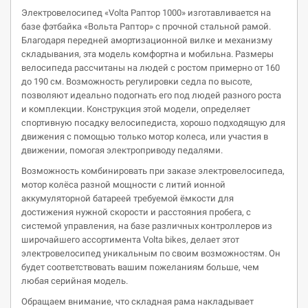
Электровелосипед «Volta Раптор 1000» изготавливается на
базе фэтбайка «Вольта Раптор» с прочной стальной рамой.
Благодаря передней амортизационной вилке и механизму
складывания, эта модель комфортна и мобильна. Размеры
велосипеда рассчитаны на людей с ростом примерно от 160
до 190 см. Возможность регулировки седла по высоте,
позволяют идеально подогнать его под людей разного роста
и комплекции. Конструкция этой модели, определяет
спортивную посадку велосипедиста, хорошо подходящую для
движения с помощью только мотор колеса, или участия в
движении, помогая электроприводу педалями.
Возможность комбинировать при заказе электровелосипеда,
мотор колёса разной мощности с литий ионной
аккумуляторной батареей требуемой ёмкости для
достижения нужной скорости и расстояния пробега, с
системой управления, на базе различных контроллеров из
широчайшего ассортимента Volta bikes, делает этот
электровелосипед уникальным по своим возможностям. Он
будет соответствовать вашим пожеланиям больше, чем
любая серийная модель.
Обращаем внимание, что складная рама накладывает