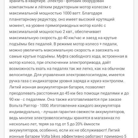
хранить в квартире. Электро - фэтбайк оборудован
компактным и лёгким редукторным мотор колесом с
максимальной мощностью 1000 ватт. Благодаря
планетарному редуктору, оно имеет высокий крутящий
момент, на уровне прямоприводных мотор колёс с
максимальной мощностью 2 квт., обеспечивает
максимальную скорость до 40 км/час и заезд на крутые
подъёмы без педалей. В режиме мотор колесо + педали,
можно увеличить максимальную скорость и заезжать на
самые крутые подъёмы. Муфта свободного хода, встроенная в
мотор колесо, при отключении электропривода, даёт
возможность ехать на педалях так же легко, как на обычном
велосипеде. Для управления электровелосипедом, имеется
ручка газа с индикатором уровня заряда и круиз-контролем.
Литий ионная аккумуляторная батарея, позволяет
преодолевать расстояния до 45 км без помощи педалями и до
90 км - с педалями. Она также изготавливается при заказе
Вольта Раптор - 1000. Изготовление каждого аккумулятора
индивидуально, - лучшая гарантия свежести аккумуляторов,
ведь многие электровелосипеды хранятся в магазинах по
несколько лет, теряя за год от 5 до 20% ёмкости
аккумуляторов, особенно, если их не обслуживают! Литий
ионные батареи Volta bikes эффективно работают примерно 5