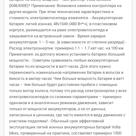
(К48/600E)* Примечание: Возможна замена контроллера на
другие модели. При этом технические характеристики и
стоимость электровелосипеда изменятся. - Аккумуляторная
батарея: литий ионная, 48v10Ah (480 Вт*ч), в пластиковом
корпусе, размещается на раме электровелосипеда и
закрывается на встроенный замок - Время зарядки
аккумуляторов: 1 – 5 час. (в зависимости от степени разряда) -
Расход электроэнергии: примерно 1.1 – 1.7 квт.час. на 100 км
Примечания: за доплату можно установить батарею большей
мощности. - Советуем сравнивать любые аккумуляторные
батареи по их мощности в ватт-часах. Для этого нужно
перемножить номинальное напряжение батареи в вольтах и
ёмкость в ампер часах. Чем больше мощность батареи в ватт
часах – тем больше будет расстояние пробега с помощью
только мотор колеса, потому что расход электроэнергии у всех
электровелосипедов со схожими параметрами – примерно
одинаков и в аналогичных режимах движения, зависит
только от мощности аккумуляторов, а не от данных,
записанных в ценниках, где часто имеется в виду движение с
участием педалями! - Обычный срок эффективной
эксплуатации литий ионных аккумуляторных батарей Volta
bikes, проверенный на практике, составляет примерно 1500