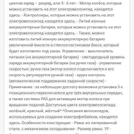
циклов заряд – разряд, или 5 - 6 лет. - Мотор колёса, которые
можно установить на этот электровелосипед, находятся
здесь. - Контроллеры, которые можно установить на этот
электровелосипед находятся здесь. - Литий ионные
аккумуляторные батареи, которые можно установить на этот
электровелосипед находятся здесь. - Также, можно
изготовить литий ионную аккумуляторную батарею
увеличенной ёмкости в стеклопластиковом боксе, который
будет изготовлен под заказ. Управление: - выключатель
питания (на аккумуляторной батарее) - светодиодный уровень
заряда аккумуляторной батареи (на ручке газа) - управление
скоростью: ручка газа (мотор колесо подключается и его
скорость регулируется ручкой газа) - круиз контроль
(автоматическое поддержание заданной скорости) -
Примечание : за небольшую доплату возможна установка 3-х
позиционного переключателя для трёх виртуальных передач,
а также системы PAS для активации мотор колеса при
вращении педалей Доступные цвета электровелосипеда:
зелёный, красный, жёлтый* *Описания велосипедов,
используемых для создания электрофэтбайков, находятся
здесь. Особенности конструкции: - Рама: из легированной
стали, с механизмом складывания - Размер рамы: 19' -