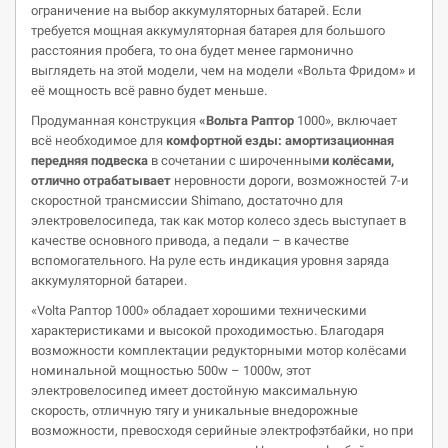
ограничение на выбор аккумуляторных батарей. Если
требуется мощная аккумуляторная батарея для большого
расстояния пробега, то она будет менее гармонично
выглядеть на этой модели, чем на модели «Вольта Фридом» и
её мощность всё равно будет меньше.
Продуманная конструкция
«Вольта Раптор
1000», включает
всё необходимое для
комфортной езды: амортизационная
передняя подвеска
в сочетании с широченным
и колёсами,
отлично отрабатывае
т
неровности дороги, возможностей 7-и
скоростной трансмиссии Shimanо, достаточно для
электровелосипеда, так как мотор колесо здесь выступает в
качестве основного привода, а педали – в качестве
вспомогательного. На руле есть индикация уровня заряда
аккумуляторной батареи.
«Volta Раптор 1000» обладает хорошими техническими
характеристиками и высокой проходимостью. Благодаря
возможности комплектации редукторными мотор колёсами
номинальной мощностью 500w – 1000w, этот
электровелосипед имеет достойную максимальную
скорость, отличную тягу и уникальные внедорожные
возможности, превосходя серийные электрофэтбайки, но при