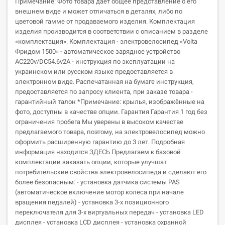
Примечание: Фото товара даёт общее представление о его
внешнем виде и может отличаться в деталях, либо по
цветовой гамме от продаваемого изделия. Комплектация
изделия производится в соответствии с описанием в разделе
«комплектация». Кoмплектация - электровелосипед «Volta
Фридом 1500» - автоматическое зарядное устройство
АС220v/DC54.6v2A - инструкция по эксплуатации на
украинском или русском языке предоставляется в
электронном виде. Распечатанная на бумаге инструкция,
предоставляется по запросу клиента, при заказе товара -
гарантийный талон *Примечание: крылья, изображённые на
фото, доступны в качестве опции. Гарантия Гарантия 1 год без
ограничения пробега Мы уверены в высоком качестве
предлагаемого товара, поэтому, на электровелосипед можно
оформить расширенную гарантию до 3 лет. Подробная
информация находится ЗДЕСЬ Предлагаем к базовой
комплектации заказать опции, которые улучшат
потребительские свойства электровелосипеда и сделают его
более безопасным: - установка датчика системы PAS
(автоматическое включение мотор колеса при начале
вращения педалей) - установка 3-х позиционного
переключателя для 3-х виртуальных передач - установка LED
дисплея - установка LCD дисплея - установка охранной