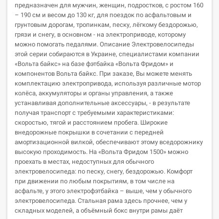
предназначен для мужчин, женщин, подростков, с ростом 160
– 190 см и весом до 130 кг, для поездок по асфальтовым и
грунтовым дорогам, тропинкам, песку, лёгкому бездорожью,
грязи и снегу, в основном - на электроприводе, которому
можно помогать педалями. Описание Электровелосипеды
этой серии собираются в Украине, специалистами компании
«Вольта байкс» на базе фэтбайка «Вольта Фридом» и
компонентов Вольта байкс. При заказе, Вы можете менять
комплектацию электропривода, используя различные мотор
колёса, аккумуляторы и органы управления, а также
устанавливая дополнительные аксессуары, - в результате
получая транспорт с требуемыми характеристиками:
скоростью, тягой и расстоянием пробега. Широкие
внедорожные покрышки в сочетании с передней
амортизационной вилкой, обеспечивают этому вседорожнику
высокую проходимость. На «Вольта Фридом 1500» можно
проехать в местах, недоступных для обычного
электровелосипеда: по песку, снегу, бездорожью. Комфорт
при движении по любым покрытиям, в том числе на
асфальте, у этого электрофэтбайка – выше, чем у обычного
электровелосипеда. Стальная рама здесь прочнее, чем у
складных моделей, а объёмный бокс внутри рамы даёт