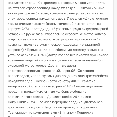
находятся здесь. - Контроллеры, которые можно установить
на этот электровелосипед находятся здесь. - Литий ионные
аккумуляторные батареи, которые можно установить на этот
электровелосипед находятся здесь. Управление: - включение
/ выключение питания (автоматический выключатель на
корпусе АКБ) - светодиодный уровень заряда аккумуляторной
батареи на ручке газа - управление скоростью: мотор колесо
подключается и его скорость регулируется ручкой газа,* -
круиз контроль (автоматическое поддержание заданной
скорости) * Примечание: за небольшую доплату возможна
установка системы PAS (мотор колесо включается при начале
вращения педалей) и 3-х позиционного переключателя 3-х
скоростей мотор колеса. Доступные цвета
электровелосипеда: оранжевый, чёрный* *Описания
велосипедов, используемых для создания электрофэтбайков,
находятся здесь. Особенности конструкции: - Рама: из
легированной стали - Размер рамы: 18' - Амортизационная
передняя вилка - Усиленные колёсные обода из
алюминиевого сплава - Диаметр колёс: 26 дюймов -
Покрышки: 26 х 4 - Тормоза передние / задние: дисковые с
тросовым приводом - Педальный привод: 7 скоростей -
Трансмиссия с компонентами «Shimano» - Подножка