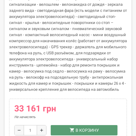
сигнализации - велошлем - велонакидка от дождя - зеркала
заднего вида - светодиодная фара (есть модели с питанием от
аккумулятора электровелосипеда) - светодиодный стоп-
сигнал - крылья - велосипедные поворотники со стоп –
сигналом и звуковым сигналом - пневматический звуковой
сигнал - компактный велосипедный насос - мини воздушный
компрессор для накачивания колёс (работает от аккумулятора
электровелосипеда) - GPS трекер - держатель для мобильного
телефона на руль, с USB разъёмом, для подзарядки от
аккумулятора электровелосипеда - универсальный набор
инструмента - цепемойка - набор для ремонта покрышек и
камер - велосумка под седло - велосумка на раму - велосумка
на руль - велокофр на подседельную трубу - антипрокольная
жидкость для камер и покрышек - покрышки и камеры 26 х 4 -
универсальное крепление для велосипеда на автомобиль
33 161 грн
Не начислять
shopping_cart
remove
add
В КОРЗИНУ