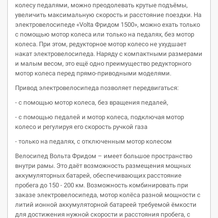
колесу педалями, можно преодолевать крутые подъёмы,
увеличить максимальную скорость и расстояние поездки. На
электровелосипеде «Volta Фридом 1500», можно ехать только
с помощью мотор колеса или только на педалях, без мотор
колеса. При этом, редукторное мотор колесо не ухудшает
накат электровелосипеда. Наряду с компактными размерами
и малым весом, это ещё одно преимущество редукторного
мотор колеса перед прямо-приводными моделями.
Привод электровелосипеда позволяет передвигаться:
- с помощью мотор колеса, без вращения педалей,
- с помощью педалей и мотор колеса, подключая мотор
колесо и регулируя его скорость ручкой газа
- только на педалях, с отключенным мотор колесом
Велосипед Вольта Фридом – имеет большое пространство
внутри рамы. Это даёт возможность размещения мощных
аккумуляторных батарей, обеспечивающих расстояние
пробега до 150 - 200 км. Возможность комбинировать при
заказе электровелосипеда, мотор колёса разной мощности с
литий ионной аккумуляторной батареей требуемой ёмкости
для достижения нужной скорости и расстояния пробега, с