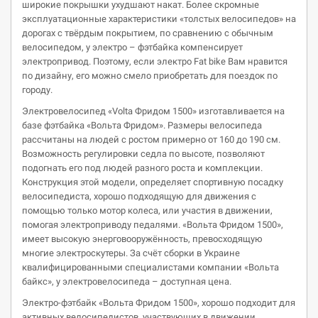
широкие покрышки ухудшают накат. Более скромные
эксплуатационные характеристики «толстых велосипедов» на
дорогах с твёрдым покрытием, по сравнению с обычным
велосипедом, у электро – фэтбайка компенсирует
электропривод. Поэтому, если электро Fat bike Вам нравится
по дизайну, его можно смело приобретать для поездок по
городу.
Электровелосипед «Volta Фридом 1500» изготавливается на
базе фэтбайка «Вольта Фридом». Размеры велосипеда
рассчитаны на людей с ростом примерно от 160 до 190 см.
Возможность регулировки седла по высоте, позволяют
подогнать его под людей разного роста и комплекции.
Конструкция этой модели, определяет спортивную посадку
велосипедиста, хорошо подходящую для движения с
помощью только мотор колеса, или участия в движении,
помогая электроприводу педалями. «Вольта Фридом 1500»,
имеет высокую энерговооружённость, превосходящую
многие электроскутеры. За счёт сборки в Украине
квалифицированными специалистами компании «Вольта
байкс», у электровелосипеда – доступная цена.
Электро-фэтбайк «Вольта Фридом 1500», хорошо подходит для
активных велосипедистов, участвующих в движении