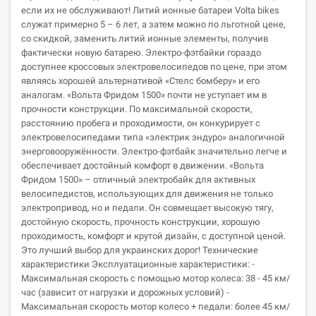
если их не обслуживают! Литий ионные батареи Volta bikes
служат примерно 5 – 6 лет, а затем можно по льготной цене,
со скидкой, заменить литий ионные элементы, получив
фактически новую батарею. Электро-фэтбайки гораздо
доступнее кроссовых электровелосипедов по цене, при этом
являясь хорошей альтернативой «Стелс бомберу» и его
аналогам. «Вольта Фридом 1500» почти не уступает им в
прочности конструкции. По максимальной скорости,
расстоянию пробега и проходимости, он конкурирует с
электровелосипедами типа «электрик эндуро» аналогичной
энерговооружённости. Электро-фэтбайк значительно легче и
обеспечивает достойный комфорт в движении. «Вольта
Фридом 1500» – отличный электробайк для активных
велосипедистов, использующих для движения не только
электропривод, но и педали. Он совмещает высокую тягу,
достойную скорость, прочность конструкции, хорошую
проходимость, комфорт и крутой дизайн, с доступной ценой.
Это лучший выбор для украинских дорог! Технические
характеристики Эксплуатационные характеристики: -
Максимальная скорость с помощью мотор колеса: 38 - 45 км/
час (зависит от нагрузки и дорожных условий) -
Максимальная скорость мотор колесо + педали: более 45 км/