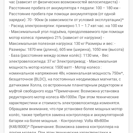
час (зависит от физических возможностей велосипедиста) -
Расстояние пробега от аккумулятора + педали: 100 – 180 км -
Расстояние пробега при помощи аккумуляторов (от одной
зарядки): 70 - 90км (в зависимости от условий эксплуатации)*
- Расход электроэнергии: примерно 1.1 – 1.7 квт.час. на 100 км
- Максимальный угол подъёма, преодолеваемого при помощи
мотор колеса: примерно 21% (зависит от нагрузки) -
Максимальная полезная нагрузка: 130 кг Размеры и вес: -
Размеры: 1870 мм (длина), 605 мм (ширина), 1050 мм (высота)
- База (расстояние между осями колёс): 1130 мм, - Вес
электровелосипеда: 37 кг Электропривод: - Максимальная
мощность мотор колеса: 1500 ватт - Мотор колесо :
номинальное напряжение 48v, номинальная мощность 750w*,
безщеточное (BLDC), на постоянных неодимовых магнитах, с
датчиками Холла, со встроенным планетарным редуктором и
муфтой свободного хода *Примечание: Возможна установка
редукторного мотор колеса 48v1000w. При этом технические
характеристики и стоимость электровелосипеда изменятся.
Обращаем внимание, что при установке более мощных мотор
колёс, также требуется замена контроллера и аккумуляторной
батареи на более мощные. - Контроллер: Volta 48v800w
(К48/800E)* Примечание: Возможна замена контроллера на
другие модели. При этом технические характеристики и