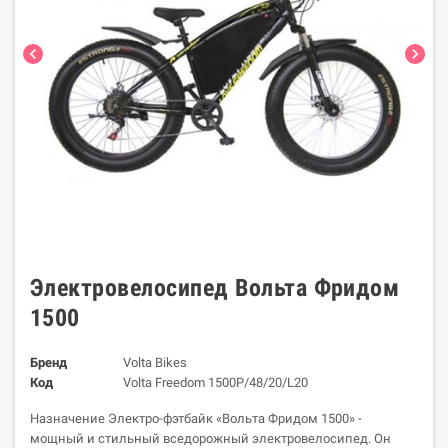
chevron_left
chevron_right
Электровелосипед Вольта Фридом
1500
Бренд
Volta Bikes
Код
Volta Freedom 1500Р/48/20/L20
Назначение Электро-фэтбайк «Вольта Фридом 1500» -
мощный и стильный вседорожный электровелосипед. Он