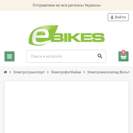
Отправляем во все регионы Украины
person
Войти
0
view_headline
search
chevron_right
chevron_right
chevron_right
Электротранспорт
Электрофэтбайки
Электровелосипед Вольта