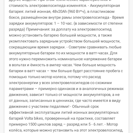
стоимость электровелосипеда изменятся. - Аккумуляторная
батарея: литий ионная, 48v20Ah (960 Вт*ч), в пластиковом
боксе, размещённом внутри рамы электровелосипеда - Время
зарядки аккумуляторов: 1 – 10 час. (в зависимости от степени
разряда) Примечания: за доплату на электровелосипед
можно установить батарею большей мощности, а также
укомплектовать зарядным устройством большей мощности,
сокращающим время зарядки. - Советуем сравнивать любые
аккумуляторные батареи по их мощности в ватт-часах. Для
этого нужно перемножить номинальное напряжение батареи
в вольтах и ёмкость в ампер часах. Чем больше мощность
батареи в ватт часах – тем больше будет расстояние пробега с
помощью только мотор колеса, потому что расход
электроэнергии у всех электровелосипедов со схожими
параметрами – примерно одинаков и в аналогичных режимах
движения, зависит только от мощности аккумуляторов, а не
от данных, записанных в ценниках, где часто имеется в виду
движение с участием педалями! - Обычный срок
эффективной эксплуатации литий ионных аккумуляторных
батарей Volta bikes, проверенный на практике, составляет
примерно 1500 циклов заряд – разряд или 5 - 6 лет. - Мотор
колёса, которые можно установить на этот электровелосипед,