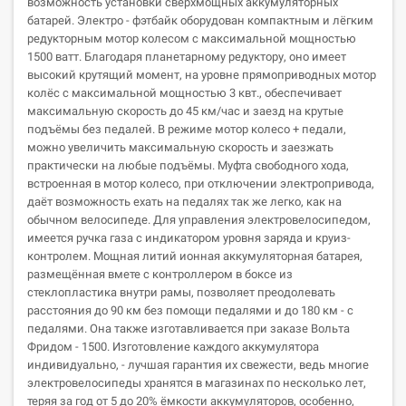
возможность установки сверхмощных аккумуляторных
батарей. Электро - фэтбайк оборудован компактным и лёгким
редукторным мотор колесом с максимальной мощностью
1500 ватт. Благодаря планетарному редуктору, оно имеет
высокий крутящий момент, на уровне прямоприводных мотор
колёс с максимальной мощностью 3 квт., обеспечивает
максимальную скорость до 45 км/час и заезд на крутые
подъёмы без педалей. В режиме мотор колесо + педали,
можно увеличить максимальную скорость и заезжать
практически на любые подъёмы. Муфта свободного хода,
встроенная в мотор колесо, при отключении электропривода,
даёт возможность ехать на педалях так же легко, как на
обычном велосипеде. Для управления электровелосипедом,
имеется ручка газа с индикатором уровня заряда и круиз-
контролем. Мощная литий ионная аккумуляторная батарея,
размещённая вмете с контроллером в боксе из
стеклопластика внутри рамы, позволяет преодолевать
расстояния до 90 км без помощи педалями и до 180 км - с
педалями. Она также изготавливается при заказе Вольта
Фридом - 1500. Изготовление каждого аккумулятора
индивидуально, - лучшая гарантия их свежести, ведь многие
электровелосипеды хранятся в магазинах по несколько лет,
теряя за год от 5 до 20% ёмкости аккумуляторов, особенно,