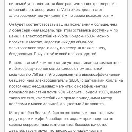
системой управления, на базе различных контроллеров из
широчайшего ассортимента Volta bikes, делает этот
электровелосипед уникальным по своим возможностям.
Он будет соответствовать вашим пожеланиям больше, чем
любая серийная модель, при этом оставаясь доступным по
цене. На электрофэтбайке «Volta Фридом-1500», можно
проехать в местах, недоступных для обычного
электровелосипеда: в лесу, по песку на пляже, снегу,
бездорожью. Почувствуйте своё превосходство!
В предлагаемой комплектации устанавливается компактное
и лёгкое редукторное мотор колесо с номинальной
мощностью 750 ватт. Это современный высокоэффективный
безщёточный электродвигатель (BLDC) с датчиками Холла, на
постоянных неодимовых магнитах, с коэффициентом
полезного действия почти 90%. «Вольта Фридом 1500», имеет
такую же тягу, как фэтбайки с прямо-приводными мотор
колёсами c максимальной мощностью 3 киловатта.
Мотор колёса Вольта байкс со встроенным планетарным
редуктором и муфтой свободного хода – производятся по
самым современным технологиям. Высокое качество
деталей, гарантируют потрясающую надёжность и