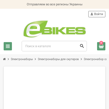
Отправляем во все регионы Украины
person
Войти
0
view_headline
search
chevron_right
chevron_right
chevron_right
Электронаборы
Электронаборы для скутеров
Электронабор со 