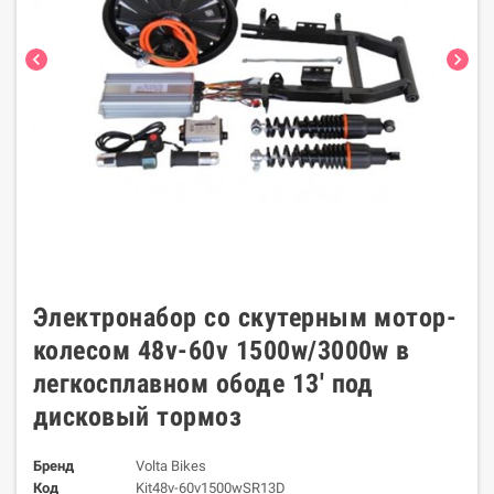
chevron_left
chevron_right
Электронабор со скутерным мотор-
колесом 48v-60v 1500w/3000w в
легкосплавном ободе 13' под
дисковый тормоз
Бренд
Volta Bikes
Код
Kit48v-60v1500wSR13D