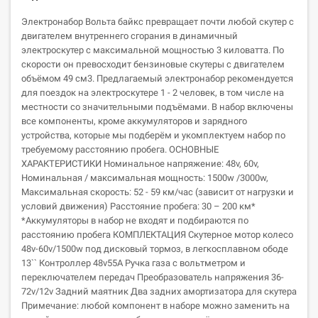
Электронабор Вольта байкс превращает почти любой скутер с
двигателем внутреннего сгорания в динамичный
электроскутер с максимальной мощностью 3 киловатта. По
скорости он превосходит бензиновые скутеры с двигателем
объёмом 49 см3. Предлагаемый электронабор рекомендуется
для поездок на электроскутере 1 - 2 человек, в том числе на
местности со значительными подъёмами. В набор включены
все компоненты, кроме аккумуляторов и зарядного
устройства, которые мы подберём и укомплектуем набор по
требуемому расстоянию пробега. ОСНОВНЫЕ
ХАРАКТЕРИСТИКИ Номинальное напряжение: 48v, 60v,
Номинальная / максимальная мощность: 1500w /3000w,
Максимальная скорость: 52 - 59 км/час (зависит от нагрузки и
условий движения) Расстояние пробега: 30 – 200 км*
*Аккумуляторы в набор не входят и подбираются по
расстоянию пробега КОМПЛЕКТАЦИЯ Скутерное мотор колесо
48v-60v/1500w под дисковый тормоз, в легкосплавном ободе
13`` Контроллер 48v55A Ручка газа с вольтметром и
переключателем передач Преобразователь напряжения 36-
72v/12v Задний маятник Два задних амортизатора для скутера
Примечание: любой компонент в наборе можно заменить на