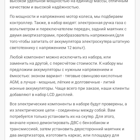
высокой удельной мощностью на единицу массы, отличным
качеством и высокой надёжностью.
По мощности и напряжению мотор колеса, мы подбираем
контроллер. Также, в набор входят: электронная ручка газа с
вольтметром и переключателем передач, задний маятник с
двумя амортизаторами, преобразователь напряжения,(для
того чтобы запитать от аккумулятора электроскутера штатную
светотехнику с напряжением 12 вольт).
Любой компонент можно исключить из набора, или
заменить на другой, с пересчётом стоимости. К набору мы
предложим аккумуляторы с нужным напряжением и
ёмкостью: эконом вариант - тяговые свинцово-кислотные
AGM, а лучше - мощные, лёгкие и долговечные - литий
ионные аккумуляторы. Чаще всего при заказе, наши клиенты
добавляют в набор LCD дисплей.
Все электрические компоненты в наборе будут проверены, а
их электрические цепи - соединены между собой. Вам
потребуется только установить их на скутер. Для этого,
вначале нужно демонтировать ДВС с бензобаком и
трансмиссией, затем установить двухсторонний маятник и
два амортизатора, изготовить каркас, или площадку для