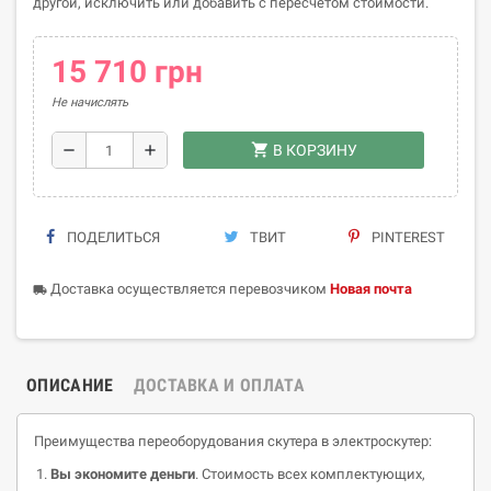
другой, исключить или добавить с пересчётом стоимости.
15 710 грн
Не начислять
shopping_cart
remove
add
В КОРЗИНУ
ПОДЕЛИТЬСЯ
ТВИТ
PINTEREST
Доставка осуществляется перевозчиком
Новая почта
local_shipping
ОПИСАНИЕ
ДОСТАВКА И ОПЛАТА
Преимущества переоборудования скутера в электроскутер:
Вы экономите деньги
. Стоимость всех комплектующих,