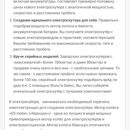
включая аккумуляторы, составляет примерно половину
цены нового электроскутера с аналогичной мощностью,
скоростью и расстоянием пробега.
Создание идеального
электроскутера
для себя
. Правильно
подобрав мощность мотор колеса и ёмкость
аккумуляторной батареи, Вы получаете электроскутер с
новым электроприводом и гарантией, соответствующий
Вашим требованиям по максимальной скорости, тяге и
расстоянию пробега.
Круче серийных
моделей
. Заводских электроскутеров с
«максималкой» более 100км/час и даже 80км/час в
продаже очень мало и все они - с заоблачными ценами. То
же самое - с расстоянием пробега: если нужно проезжать
более 100 км, серийный электроскутер подобрать вряд ли
удастся. С помощью Вольта байкс, Вы легко соберёте
уникальный электроскутер с лучшими компонентами!
В электронаборе, - минимально необходимый перечень
комплектующих для создания электроскутера. Мотор колёса
«QS motor» («Кваншун») - одни из лучших в мире мощных
прямоприводных мотор колёс для электроскутеров и
электромотоциклов. Мотор колёса Кваншун отличаются