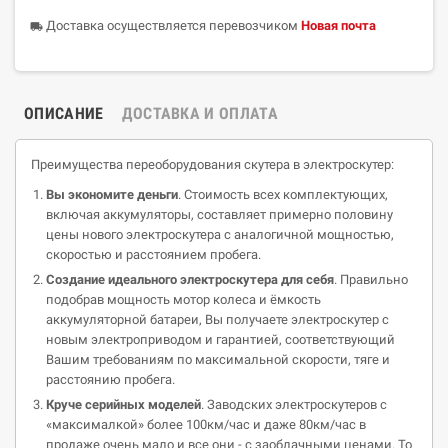
Доставка осуществляется перевозчиком
Новая почта
local_shipping
ОПИСАНИЕ
ДОСТАВКА И ОПЛАТА
Преимущества переоборудования скутера в электроскутер:
Вы экономите деньги
. Стоимость всех комплектующих,
включая аккумуляторы, составляет примерно половину
цены нового электроскутера с аналогичной мощностью,
скоростью и расстоянием пробега.
Создание идеального
электроскутера
для себя
. Правильно
подобрав мощность мотор колеса и ёмкость
аккумуляторной батареи, Вы получаете электроскутер с
новым электроприводом и гарантией, соответствующий
Вашим требованиям по максимальной скорости, тяге и
расстоянию пробега.
Круче серийных
моделей
. Заводских электроскутеров с
«максималкой» более 100км/час и даже 80км/час в
продаже очень мало и все они - с заоблачными ценами. То