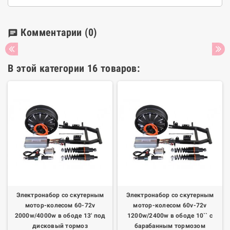
Комментарии
(0)
chat
В этой категории 16 товаров:
Электронабор со скутерным
Электронабор со скутерным
мотор-колесом 60-72v
мотор-колесом 60v-72v
2000w/4000w в ободе 13' под
1200w/2400w в ободе 10`` с
дисковый тормоз
барабанным тормозом