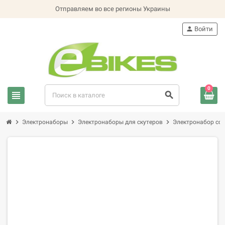
Отправляем во все регионы Украины
person
Войти
0
view_headline
search
chevron_right
chevron_right
chevron_right
Электронаборы
Электронаборы для скутеров
Электронабор со 