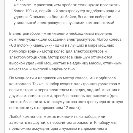
же самое - с расстоянием пробега: если нужно проезжать
более 100 км, серийный электроскутер подобрать вряд ли
удастся. С помощью Вольта байкс, Вы легко соберёте
уникальный электроскутер с лучшими компонентами!
В электронаборе, - минимально необходимый перечень
комплектующих для создания электроскутера. Мотор колёса
«QS motor» («Кваншун») - одни из лучших в мире мощных
прямоприводных мотор колёс для электроскутеров и
электромотоциклов. Мотор колёса Кваншун отличаются
высокой удельной мощностью на единицу массы, отличным
качеством и высокой надёжностью.
По мощности и напряжению мотор колеса, мы подбираем
контроллер. Также, в набор входят: электронная ручка газа с
вольтметром и переключателем передач, задний маятник с
двумя амортизаторами, преобразователь напряжения,(для
того чтобы запитать от аккумулятора электроскутера штатную
светотехнику с напряжением 12 вольт).
Любой компонент можно исключить из набора, или
заменить на другой, с пересчётом стоимости. К набору мы
предложим аккумуляторы с нужным напряжением и