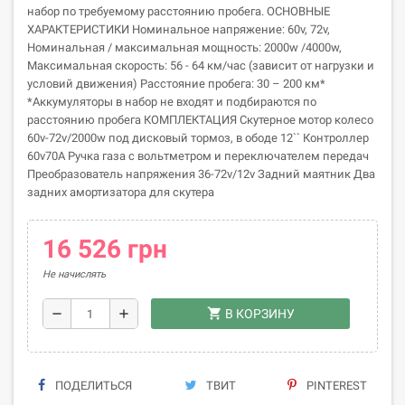
набор по требуемому расстоянию пробега. ОСНОВНЫЕ
ХАРАКТЕРИСТИКИ Номинальное напряжение: 60v, 72v,
Номинальная / максимальная мощность: 2000w /4000w,
Максимальная скорость: 56 - 64 км/час (зависит от нагрузки и
условий движения) Расстояние пробега: 30 – 200 км*
*Аккумуляторы в набор не входят и подбираются по
расстоянию пробега КОМПЛЕКТАЦИЯ Скутерное мотор колесо
60v-72v/2000w под дисковый тормоз, в ободе 12`` Контроллер
60v70A Ручка газа с вольтметром и переключателем передач
Преобразователь напряжения 36-72v/12v Задний маятник Два
задних амортизатора для скутера
16 526 грн
Не начислять
shopping_cart
remove
add
В КОРЗИНУ
ПОДЕЛИТЬСЯ
ТВИТ
PINTEREST