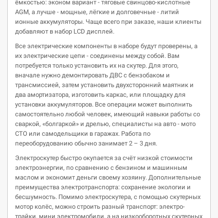
ёмкостью: эконом вариант - тяговые свинцово-кислотные
AGM, а лучше - мощные, лёгкие и долговечные - литий
ионные аккумуляторы. Чаще всего при заказе, наши клиенты
добавляют в набор LCD дисплей.
Все электрические компоненты в наборе будут проверены, а
их электрические цепи - соединены между собой. Вам
потребуется только установить их на скутер. Для этого,
вначале нужно демонтировать ДВС с бензобаком и
трансмиссией, затем установить двухсторонний маятник и
два амортизатора, изготовить каркас, или площадку для
установки аккумуляторов. Все операции может выполнить
самостоятельно любой человек, имеющий навыки работы со
сваркой, «болгаркой» и дрелью, специалисты на авто - мото
СТО или самодельщики в гаражах. Работа по
переоборудованию обычно занимает 2 – 3 дня.
Электроскутер быстро окупается за счёт низкой стоимости
электроэнергии, по сравнению с бензином и машинным
маслом и экономит деньги своему хозяину. Дополнительные
преимущества электротранспорта: сохранение экологии и
бесшумность. Помимо электроскутера, с помощью скутерных
мотор колёс, можно строить разный транспорт: электро-
трайки, мини электромобили, а на низкооборотных скутерных