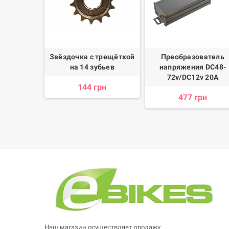
озные для
Звёздочка с трещёткой
Преобразователь
ых
на 14 зубьев
напряжения DC48-
сипедов
72v/DC12v 20A
144 грн
рн
477 грн
Наш магазин осуществляет продажу