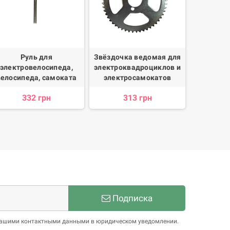
Руль для
Звёздочка ведомая для
Багажни
электровелосипеда,
электроквадроциклов и
для
велосипеда, самоката
электросамокатов
электро
элект
332 грн
313 грн
1 
Подписка
 нашими контактными данными в юридическом уведомлении.