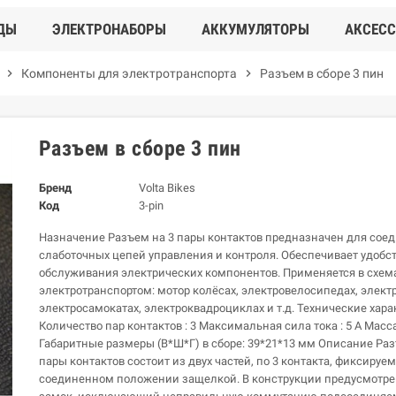
ДЫ
ЭЛЕКТРОНАБОРЫ
АККУМУЛЯТОРЫ
АКСЕС
chevron_right
Компоненты для электротранспорта
chevron_right
Разъем в сборе 3 пин
Разъем в сборе 3 пин
Бренд
Volta Bikes
Код
3-pin
Назначение Разъем на 3 пары контактов предназначен для сое
слаботочных цепей управления и контроля. Обеспечивает удобс
обслуживания электрических компонентов. Применяется в схем
электротранспортом: мотор колёсах, электровелосипедах, электр
электросамокатах, электроквадроциклах и т.д. Технические хар
Количество пар контактов : 3 Максимальная сила тока : 5 А Масса 
Габаритные размеры (В*Ш*Г) в сборе: 39*21*13 мм Описание Раз
пары контактов состоит из двух частей, по 3 контакта, фиксируе
соединенном положении защелкой. В конструкции предусмотр