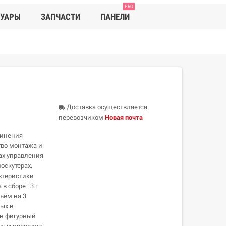
PRO
СУАРЫ
ЗАПЧАСТИ
ПАНЕЛИ
Доставка осуществляется
local_shipping
перевозчиком
Новая почта
динения
тво монтажа и
ах управления
оскутерах,
актеристики
в сборе : 3 г
ъём на 3
мых в
ен фигурный