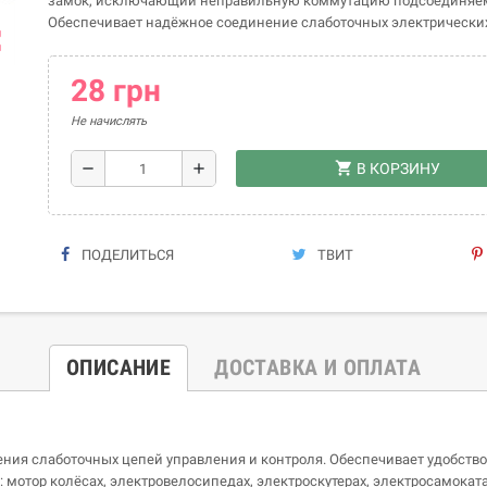
замок, исключающий неправильную коммутацию подсоединяем
Обеспечивает надёжное соединение слаботочных электрических
ap
28 грн
Не начислять
shopping_cart
remove
add
В КОРЗИНУ
ПОДЕЛИТЬСЯ
ТВИТ
ОПИСАНИЕ
ДОСТАВКА И ОПЛАТА
ения слаботочных цепей управления и контроля. Обеспечивает удобств
мотор колёсах, электровелосипедах, электроскутерах, электросамокатах