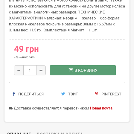
Магниты используются в мотор колёсах Вольта байкс. Также
их можно использовать для установки на другие мотор колёса
с магнитами аналогичных размеров. ТЕХНИЧЕСКИЕ
ХАРАКТЕРИСТИКИ материал: неодим – железо – бор форма:
плоская никелевое покрытие размеры: 30мм х 16.67мм х
3.1мм вес: 11.5 гр. Комплектация Магнит – 1 шт.
49 грн
Не начислять
shopping_cart
remove
add
В КОРЗИНУ
ПОДЕЛИТЬСЯ
ТВИТ
PINTEREST
Доставка осуществляется перевозчиком
Новая почта
local_shipping