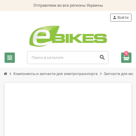
Отправляем во все регионы Украины
person
Войти
0
view_headline
search
chevron_right
chevron_right
Компоненты и запчасти для электротранспорта
Запчасти для мот