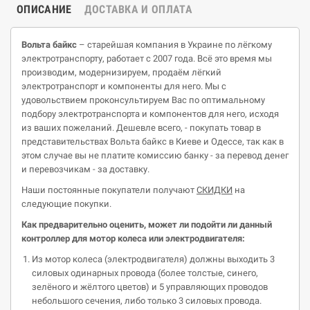
ОПИСАНИЕ
ДОСТАВКА И ОПЛАТА
Вольта
байкс
– старейшая компания в Украине по лёгкому
электротранспорту, работает с 2007 года. Всё это время мы
производим, модернизируем, продаём лёгкий
электротранспорт и компоненты для него. Мы с
удовольствием проконсультируем Вас по оптимальному
подбору электротранспорта и компонентов для него, исходя
из ваших пожеланий. Дешевле всего, - покупать товар в
представительствах Вольта байкс в Киеве и Одессе, так как в
этом случае вы не платите комиссию банку - за перевод денег
и перевозчикам - за доставку.
Наши постоянные покупатели получают
СКИДКИ
на
следующие покупки.
Как
предварительно оцен
ить,
может ли подойти
ли данный
контроллер
для
мотор
колеса или элект
родвигателя:
Из мотор колеса (электродвигателя) должны выходить 3
силовых одинарных провода (более толстые, синего,
зелёного и жёлтого цветов) и 5 управляющих проводов
небольшого сечения, либо только 3 силовых провода.