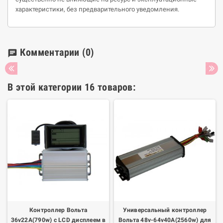
характеристики, без предварительного уведомления.
Комментарии
(0)
chat
В этой категории 16 товаров:
Контроллер Вольта
Универсальный контроллер
36v22А(790w) с LCD дисплеем в
Вольта 48v-64v40А(2560w) для