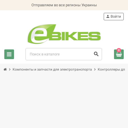
Отправляем во все регионы Украины
person
Войти
0
view_headline
search
chevron_right
chevron_right
Компоненты и запчасти для электротранспорта
Контроллеры для 