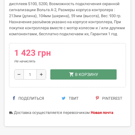
дисплеев S100, S200, Возможность подключения охранной
сигнализации Вольта А-2, Размеры корпуса контролера :
213мм (длина), 104мм (ширина), 59 мм (высота), Вес: 930 гр.
Назначение разъёмов указано на корпусе контроллера, При
покупке контроллера вместе с мотор колесом и / или другими
компонентами, бесплатно подключаем их, Гарантия 1 год
1 423 грн
Не начислять
shopping_cart
remove
add
В КОРЗИНУ
ПОДЕЛИТЬСЯ
ТВИТ
PINTEREST
Доставка осуществляется перевозчиком
Новая почта
local_shipping