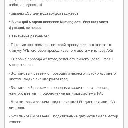
работы подсветки)
- разъём USB для подзарядки гаджетов
*
В каждой модели
дисплеев
Kunteng
есть большая часть
фу
нкций, но не все.
Назначение разъёмов:
- Питание контроллера: силовой провод черного цвета – к
минусу АКБ, силовой провод красного цвета – к плюсу АКБ
- Силовые провода жёлтого, зелёного, синего цвета – фазы
мотор колеса
- 3-х пиновый разъем с проводами чёрного, красного, синего
цветов - подключение ручки газа,
- 3-х пиновый разъем с проводами коричневого, чёрного,
желтого цветов – подключение датчика системы PAS
- 5-ти пиновый разъем - подключение LED дисплея или LCD
дисплея,
- 6-ти пиновый разъём – подключение датчиков Холла мотор
колеса