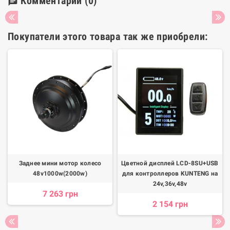
Комментарии
(0)
chat
Покупатели этого товара так же приобрели:
Заднее мини мотор колесо
Цветной дисплей LCD-8SU+USB
48v1000w(2000w)
для контроллеров KUNTENG на
24v,36v,48v
7 263 грн
2 154 грн