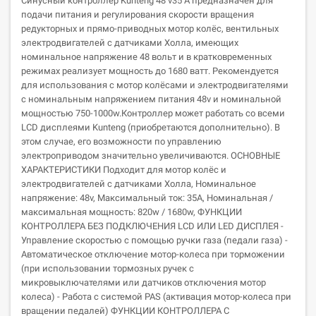
Синусный контроллер Kunteng 48 v35 A предназначен для
подачи питания и регулирования скорости вращения
редукторных и прямо-приводных мотор колёс, вентильных
электродвигателей с датчиками Холла, имеющих
номинальное напряжение 48 вольт и в кратковременных
режимах реализует мощность до 1680 ватт. Рекомендуется
для использования с мотор колёсами и электродвигателями
c номинальным напряжением питания 48v и номинальной
мощностью 750-1000w.Контроллер может работать сo всеми
LCD дисплеями Kunteng (приобретаются дополнительно). В
этом случае, его возможности по управлению
электроприводом значительно увеличиваются. ОСНОВНЫЕ
ХАРАКТЕРИСТИКИ Подходит для мотор колёс и
электродвигателей с датчиками Холла, Номинальное
напряжение: 48v, Максимальный ток: 35А, Номинальная /
максимальная мощность: 820w / 1680w, ФУНКЦИИ
КОНТРОЛЛЕРА БЕЗ ПОДКЛЮЧЕНИЯ LCD ИЛИ LED ДИСПЛЕЯ -
Управление скоростью с помощью ручки газа (педали газа) -
Автоматическое отключение мотор-колеса при торможении
(при использовании тормозных ручек с
микровыключателями или датчиков отключения мотор
колеса) - Работа с системой PAS (активация мотор-колеса при
вращении педалей) ФУНКЦИИ КОНТРОЛЛЕРА С