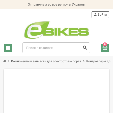
Отправляем во все регионы Украины
person
Войти
0
view_headline
search
chevron_right
chevron_right
Компоненты и запчасти для электротранспорта
Контроллеры для 