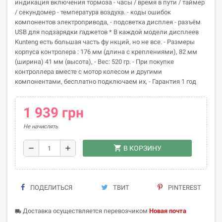
индикация включения тормоза - часы / время в пути / таймер
/ секундомер - температура воздуха. - коды ошибок
компонентов электропривода, - подсветка дисплея - разъём
USB для подзарядки гаджетов * В каждой модели дисплеев
Kunteng есть большая часть фу нкций, но не все. - Размеры
корпуса контролера : 176 мм (длина с креплениями), 82 мм
(ширина) 41 мм (высота), - Вес: 520 гр. - При покупке
контроллера вместе с мотор колесом и другими
компонентами, бесплатно подключаем их, - Гарантия 1 год
1 939 грн
Не начислять
shopping_cart
remove
add
В КОРЗИНУ
ПОДЕЛИТЬСЯ
ТВИТ
PINTEREST
Доставка осуществляется перевозчиком
Новая почта
local_shipping