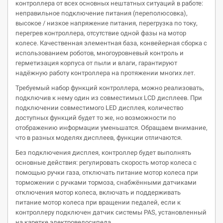
контроллера от всех основных нештатных ситуаций в работе:
неправильное подключение питания (переполюсовка),
высокое / низкое напряжение питания, перегрузка по току,
перегрев контроллера, отсутствие одной фазы на мотор
колесе. Качественная элементная база, конвейерная сборка с
использованием роботов, многоуровневый контроль и
герметизация корпуса от пыли и влаги, гарантируют
надёжную работу контроллера на протяжении многих лет.
Требуемый набор функций контроллера, можно реализовать,
подключив к нему один из совместимых LCD дисплеев. При
подключении совместимого LED дисплея, количество
доступных функций будет то же, но возможности по
отображению информации уменьшатся. Обращаем внимание,
что в разных моделях дисплеев, функции отличаются.
Без подключения дисплея, контроллер будет выполнять
основные действия: регулировать скорость мотор колеса с
помощью ручки газа, отключать питание мотор колеса при
торможении с ручками тормоза, снабжёнными датчиками
отключения мотор колеса, включать и поддерживать
питание мотор колеса при вращении педалей, если к
контроллеру подключен датчик системы PAS, установленный
на каретке электровелосипеда.