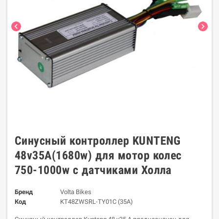
chevron_left
chevron_right
Синусный контроллер KUNTENG
48v35A(1680w) для мотор колес
750-1000w с датчиками Холла
Бренд
Volta Bikes
Код
KT48ZWSRL-TY01C (35A)