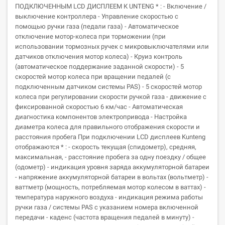
ПОДКЛЮЧЕННЫМ LCD ДИСПЛЕЕМ К UNTENG * : - Включение /
выключение контроллера - Управление скоростью с
помощью ручки газа (педали газа) - Автоматическое
отключение мотор-колеса при торможении (при
использовании тормозных ручек с микровыключателями или
датчиков отключения мотор колеса) - Круиз контроль
(автоматическое поддержание заданной скорости) - 5
скоростей мотор колеса при вращении педалей (с
подключенным датчиком системы PAS) - 5 скоростей мотор
колеса при регулировании скорости ручкой газа - движение с
фиксированной скоростью 6 км/час - Автоматическая
диагностика компонентов электропривода - Настройка
диаметра колеса для правильного отображения скорости и
расстояния пробега При подключении LCD дисплеев Kunteng
отображаются * : - скорость текущая (спидометр), средняя,
максимальная, - расстояние пробега за одну поездку / общее
(одометр) - индикация уровня заряда аккумуляторной батареи
- напряжение аккумуляторной батареи в вольтах (вольтметр) -
ваттметр (мощность, потребляемая мотор колесом в ваттах) -
температура наружного воздуха - индикация режима работы
ручки газа / системы PAS с указанием номера включенной
передачи - каденс (частота вращения педалей в минуту) -