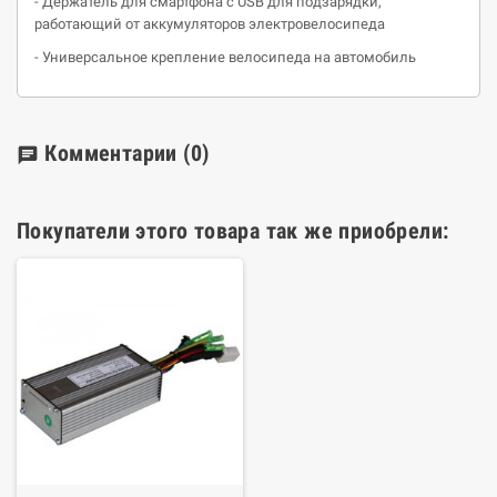
- Держатель для смартфона с USB для подзарядки,
работающий от аккумуляторов электровелосипеда
- Универсальное крепление велосипеда на автомобиль
Комментарии
(0)
chat
Покупатели этого товара так же приобрели: