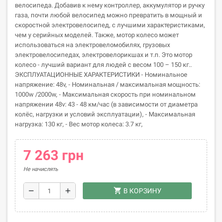
велосипеда. Добавив к нему контроллер, аккумулятор и ручку
газа, почти любой велосипед можно превратить в мощный и
скоростной электровелосипед, с лучшими характеристиками,
чем у серийных моделей. Также, мотор колесо может
использоваться на электровеломобилях, грузовых
электровелосипедах, электровелорикшах и т.п. Это мотор
колесо - лучший вариант для людей с весом 100 – 150 кг..
ЭКСПЛУАТАЦИОННЫЕ ХАРАКТЕРИСТИКИ - Номинальное
напряжение: 48v, - Номинальная / максимальная мощность:
1000w /2000w, - Максимальная скорость при номинальном
напряжении 48v: 43 - 48 км/час (в зависимости от диаметра
колёс, нагрузки и условий эксплуатации), - Максимальная
нагрузка: 130 кг, - Вес мотор колеса: 3.7 кг,
7 263 грн
Не начислять
shopping_cart
remove
add
В КОРЗИНУ