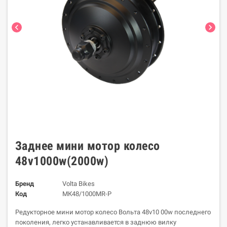
chevron_left
chevron_right
Заднее мини мотор колесо
48v1000w(2000w)
Бренд
Volta Bikes
Код
МК48/1000MR-P
Редукторное мини мотор колесо Вольта 48v10 00w последнего
поколения, легко устанавливается в заднюю вилку