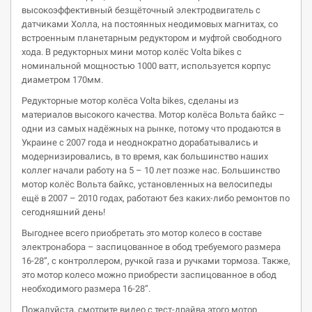
высокоэффективный безщёточный электродвигатель с
датчиками Холла, на постоянных неодимовых магнитах, со
встроенным планетарным редуктором и муфтой свободного
хода. В редукторных мини мотор колёс Volta bikes с
номинальной мощностью 1000 ватт, используется корпус
диаметром 170мм.
Редукторные мотор колёса Volta bikes, сделаны из
материалов высокого качества. Мотор колёса Вольта байкс –
одни из самых надёжных на рынке, потому что продаются в
Украине с 2007 года и неоднократно дорабатывались и
модернизировались, в то время, как большинство наших
коллег начали работу на 5 – 10 лет позже нас. Большинство
мотор колёс Вольта байкс, установленных на велосипеды
ещё в 2007 – 2010 годах, работают без каких-либо ремонтов по
сегодняшний день!
Выгоднее всего приобретать это мотор колесо в составе
электронабора – заспицованное в обод требуемого размера
16-28”, с контроллером, ручкой газа и ручками тормоза. Также,
это мотор колесо можно приобрести заспицованное в обод
необходимого размера 16-28”.
Пожалуйста, смотрите видео с тест-драйва этого мотор