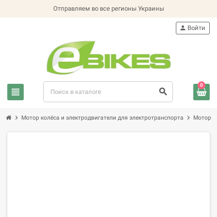
Отправляем во все регионы Украины
person
Войти
0
view_headline
search
chevron_right
chevron_right
Мотор колёса и электродвигатели для электротранспорта
Мотор к