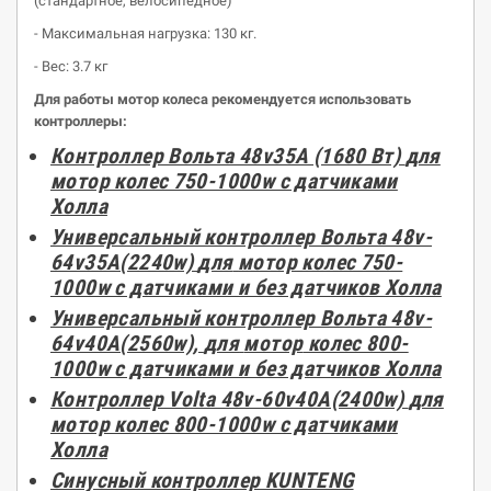
(стандартное, велосипедное)
- Максимальная нагрузка: 130 кг.
- Вес: 3.7 кг
Для работы мотор колеса рекомендуется использовать
контроллеры:
Контроллер Вольта 48v35А (1680 Вт)
для
мотор
колес 750-1000w с датчиками
Холла
Универсальный контроллер Вольта 48v-
64v35А(2240w)
для
мотор
колес 750-
1000w с датчиками и без датчиков Холла
Универсальный контроллер Вольта 48v-
64v40А(2560w),
для
мотор
колес 800-
1000w с датчиками и без датчиков Холла
Контроллер Volta 48v-60v40А(2400w)
для
мотор
колес 800-1000w с датчиками
Холла
Синусный контроллер KUNTENG