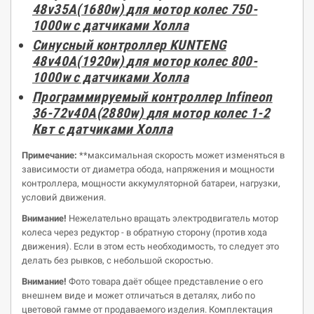
48v35A(1680w)
для
мотор
колес 750-
1000w с датчиками Холла
Синусный контроллер KUNTENG
48v40A(1920w)
для
мотор
колес 800-
1000w с датчиками Холла
Программируемый контроллер Infineon
36-72v40A(2880w)
для
мотор
колес 1-2
Квт с датчиками Холла
Примечание
:
**максимальная скорость может изменяться в
зависимости от диаметра обода, напряжения и мощности
контроллера, мощности аккумуляторной батареи, нагрузки,
условий движения.
Внимание!
Нежелательно вращать электродвигатель мотор
колеса через редуктор - в обратную сторону (против хода
движения). Если в этом есть необходимость, то следует это
делать без рывков, с небольшой скоростью.
Внимание!
Фото товара даёт общее представление о его
внешнем виде и может отличаться в деталях, либо по
цветовой гамме от продаваемого изделия. Комплектация