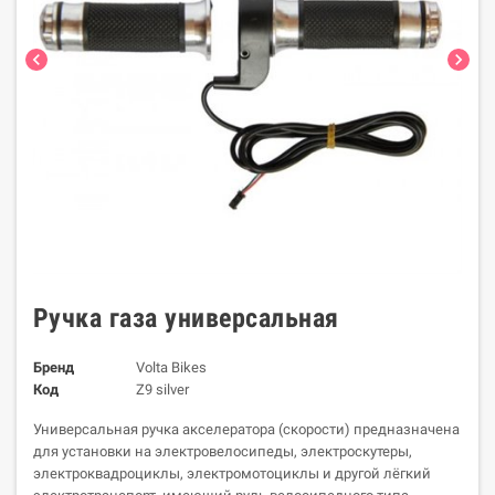
chevron_left
chevron_right
Ручка газа универсальная
Бренд
Volta Bikes
Код
Z9 silver
Универсальная ручка акселератора (скорости) предназначена
для установки на электровелосипеды, электроскутеры,
электроквадроциклы, электромотоциклы и другой лёгкий