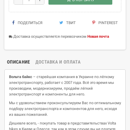
ПОДЕЛИТЬСЯ
ТВИТ
PINTEREST
Доставка осуществляется перевозчиком
Новая почта
local_shipping
ОПИСАНИЕ
ДОСТАВКА И ОПЛАТА
Вольта
байкс
– старейшая компания в Украине по лёгкому
электротранспорту, работает с 2007 года. Всё это время мы
производим, модернизируем, продаём лёгкий
электротранспорт и компоненты для него.
Мы с удовольствием проконсультируем Вас по оптимальному
подбору электротранспорта и компонентов для него, исходя
из ваших пожеланий.
Дешевле всего, - покупать товар в представительствах
Volta
bikes
в Киеве и Одессе, так как в этом случае вы не платите