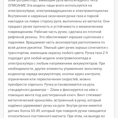
электротранспорт, имеющий руль велосипедного типа.
ОПИСАНИЕ Эта модель чаще всего используется на
электроскутерах, электроквадроциклах и электромотоциклах.
Внутренние и наружные окончания ручки газа и парной
накладки на левую сторону руля, выполнены из металла. Они
придают ручке прочность и устойчивость к механическим
повреждениям. Рабочая часть ручек, сделана из плотной
рифлёной резины. Это обеспечивает хорошее сцепление с
ладонями. Вращаемая часть акселератора расположена по
всей длине рукоятки. Тёмный цвет ручек хорошо сочетается с
транспортом, имеющим окраску любого цвета. Ручка газа Z-9
подходит для любой модели электровелосипеда и
электроскутера с любым напряжением аккумуляторов. При
необходимости, другие элементы управления: вольтметр,
индикатор заряда аккумулятора, кнопки круиз контроля,
ограничения или переключения скоростей, можно
приобрести отдельно. Ручка устанавливается на руль
стандартного диаметра – 22мм и фиксируется на нём с
помощью винта под шестигранный ключ. Винт стягивает
металлический кронштейн, встроенный в ручку, который
надёжно удерживает ручку на руле. Внутри ручки имеется
датчик Холла SS-49, который при повороте ручки смещается
относительно постоянного магнита. При этом, на выходе из