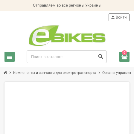
Отправляем во все регионы Украины
person
Войти
0
view_headline
search
chevron_right
chevron_right
Компоненты и запчасти для электротранспорта
Органы управлени