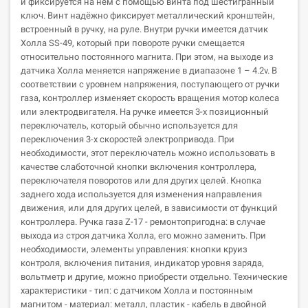
и фиксируется на нём с помощью винта под шестигранный
ключ. Винт надёжно фиксирует металлический кронштейн,
встроенный в ручку, на руле. Внутри ручки имеется датчик
Холла SS-49, который при повороте ручки смещается
относительно постоянного магнита. При этом, на выходе из
датчика Холла меняется напряжение в диапазоне 1 – 4.2v. В
соответствии с уровнем напряжения, поступающего от ручки
газа, контроллер изменяет скорость вращения мотор колеса
или электродвигателя. На ручке имеется 3-х позиционный
переключатель, который обычно используется для
переключения 3-х скоростей электропривода. При
необходимости, этот переключатель можно использовать в
качестве слаботочной кнопки включения контроллера,
переключателя поворотов или для других целей. Кнопка
заднего хода используется для изменения направления
движения, или для других целей, в зависимости от функций
контроллера. Ручка газа Z-17 - ремонтопригодна: в случае
выхода из строя датчика Холла, его можно заменить. При
необходимости, элементы управления: кнопки круиз
контроля, включения питания, индикатор уровня заряда,
вольтметр и другие, можно приобрести отдельно. Технические
характеристики - тип: с датчиком Холла и постоянным
магнитом - материал: металл, пластик - кабель в двойной