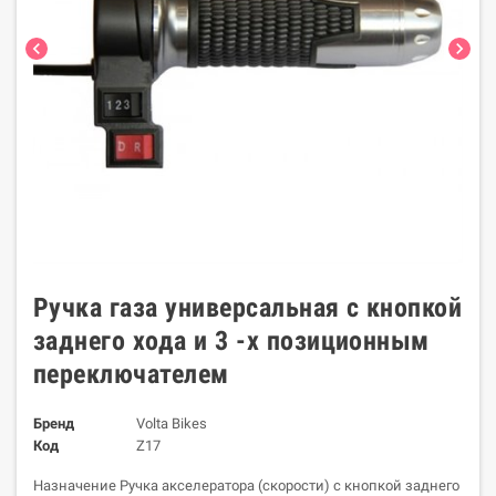
chevron_left
chevron_right
Ручка газа универсальная с кнопкой
заднего хода и 3 -х позиционным
переключателем
Бренд
Volta Bikes
Код
Z17
Назначение Ручка акселератора (скорости) c кнопкой заднего