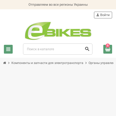
Отправляем во все регионы Украины
person
Войти
0
view_headline
search
chevron_right
chevron_right
Компоненты и запчасти для электротранспорта
Органы управлени