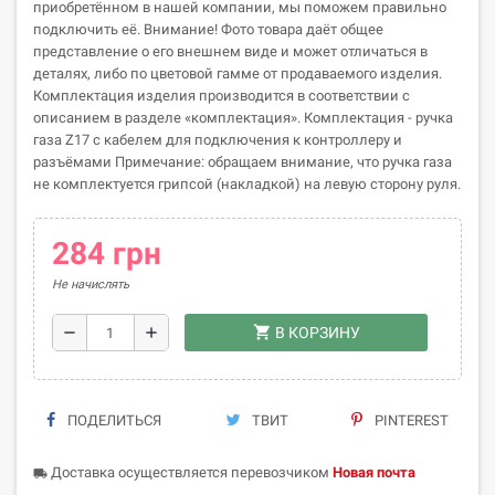
приобретённом в нашей компании, мы поможем правильно
подключить её. Внимание! Фото товара даёт общее
представление о его внешнем виде и может отличаться в
деталях, либо по цветовой гамме от продаваемого изделия.
Комплектация изделия производится в соответствии с
описанием в разделе «комплектация». Комплектация - ручка
газа Z17 с кабелем для подключения к контроллеру и
разъёмами Примечание: обращаем внимание, что ручка газа
не комплектуется грипсой (накладкой) на левую сторону руля.
284 грн
Не начислять
shopping_cart
remove
add
В КОРЗИНУ
ПОДЕЛИТЬСЯ
ТВИТ
PINTEREST
Доставка осуществляется перевозчиком
Новая почта
local_shipping