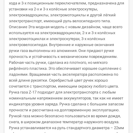
хода и 3-х позиционным переключателем, предназначена для
установки на 2-х и 3-х колёсные электроскутеры,
электроквадроциклы, электромотоциклы и другой лёгкий
электротранспорт, имеющий руль велосипедного типа.
Описание Эта модная модель с новым дизайном, чаще всего
используется на электроквадроциклах, 2-х и 3-х колёсных
электромотоциклах и электроскутерах, 3-х колёсных
электровелосипедах. Внутренние и наружные окончания
ручки газа выполнены из алюминия. Они придают ручке
прочность и устойчивость к механическим повреждениям.
Рабочая часть ручки, сделана из плотного, но мягкого
рифлёного пластика. Это обеспечивает хорошее сцепление с
ладонями. Вращаемая часть акселератора расположена по
всей длине рукоятки. Cеребристый цвет ручек хорошо
сочетается с транспортом, имеющим окраску любого цвета.
Ручка газа Z-17 подходит для электротранспорта с любым
номинальным напряжением аккумуляторов, так как не имеет
индикатора уровня заряда. Ручка сделана с большим запасом
прочности и рассчитана на долговременную эксплуатацию.
Ручкой газа можно безопасно пользоваться во время дождя,
снега, в широком диапазоне температур наружного воздуха.
Ручка устанавливается на руль стандартного диаметра – 22мм