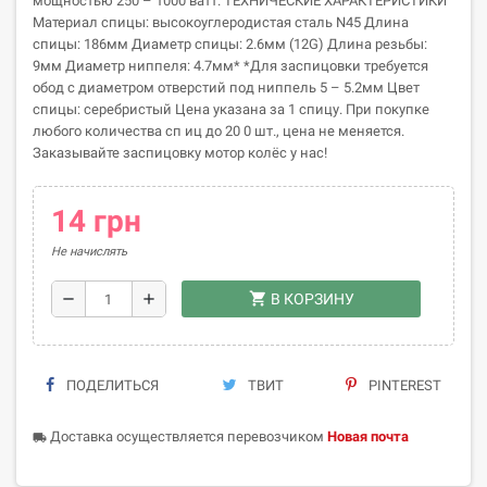
мощностью 250 – 1000 ватт. ТЕХНИЧЕСКИЕ ХАРАКТЕРИСТИКИ
Материал спицы: высокоуглеродистая сталь N45 Длина
спицы: 186мм Диаметр спицы: 2.6мм (12G) Длина резьбы:
9мм Диаметр ниппеля: 4.7мм* *Для заспицовки требуется
обод с диаметром отверстий под ниппель 5 – 5.2мм Цвет
спицы: серебристый Цена указана за 1 спицу. При покупке
любого количества сп иц до 20 0 шт., цена не меняется.
Заказывайте заспицовку мотор колёс у нас!
14 грн
Не начислять
shopping_cart
remove
add
В КОРЗИНУ
ПОДЕЛИТЬСЯ
ТВИТ
PINTEREST
Доставка осуществляется перевозчиком
Новая почта
local_shipping