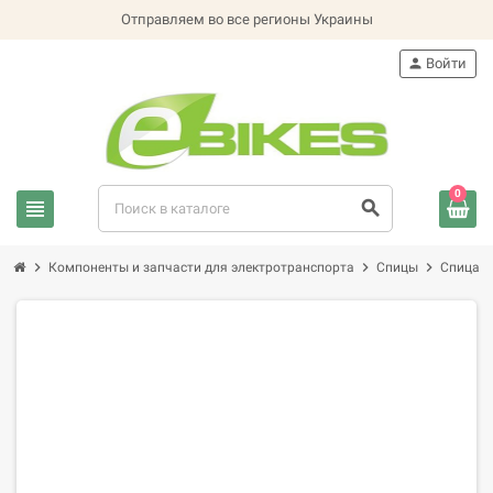
Отправляем во все регионы Украины
person
Войти
0
view_headline
search
chevron_right
chevron_right
chevron_right
Компоненты и запчасти для электротранспорта
Спицы
Спица 1