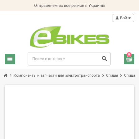
Отправляем во все регионы Украины
person
Войти
0
view_headline
search
chevron_right
chevron_right
chevron_right
Компоненты и запчасти для электротранспорта
Спицы
Спица 1