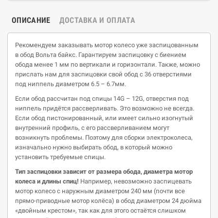
ОПИСАНИЕ
ДОСТАВКА И ОПЛАТА
Рекомендуем заказывать мотор колесо уже заспицованным
в обод Вольта байкс. Гарантируем заспицовку с биением
обода менее 1 мм по вертикали и горизонтали. Также, можно
прислать нам для заспицовки свой обод с 36 отверстиями
под ниппель диаметром 6.5 – 6.7мм.
Если обод рассчитан под спицы 14G – 12G, отверстия под
ниппель придётся рассверливать. Это возможно не всегда.
Если обод пистонированный, или имеет сильно изогнутый
внутренний профиль, с его рассверливанием могут
возникнуть проблемы. Поэтому для сборки электроколеса,
изначально нужно выбирать обод, в который можно
установить требуемые спицы.
Тип
заспицовки
зависит от размера обода, диаметра мотор
колеса и длины спиц!
Например, невозможно заспицевать
мотор колесо с наружным диаметром 240 мм (почти все
прямо-приводные мотор колёса) в обод диаметром 24 дюйма
«двойным крестом», так как для этого остаётся слишком