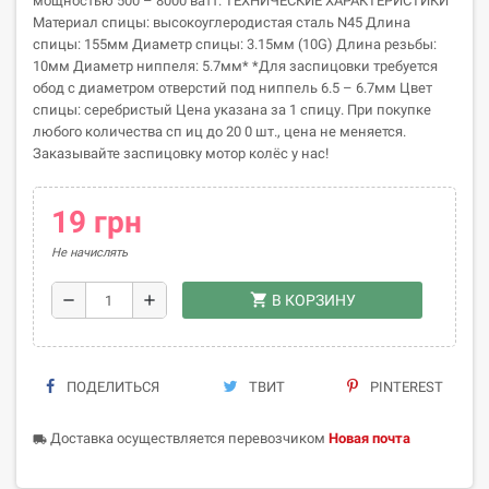
мощностью 500 – 8000 ватт. ТЕХНИЧЕСКИЕ ХАРАКТЕРИСТИКИ
Материал спицы: высокоуглеродистая сталь N45 Длина
спицы: 155мм Диаметр спицы: 3.15мм (10G) Длина резьбы:
10мм Диаметр ниппеля: 5.7мм* *Для заспицовки требуется
обод с диаметром отверстий под ниппель 6.5 – 6.7мм Цвет
спицы: серебристый Цена указана за 1 спицу. При покупке
любого количества сп иц до 20 0 шт., цена не меняется.
Заказывайте заспицовку мотор колёс у нас!
19 грн
Не начислять
shopping_cart
remove
add
В КОРЗИНУ
ПОДЕЛИТЬСЯ
ТВИТ
PINTEREST
Доставка осуществляется перевозчиком
Новая почта
local_shipping