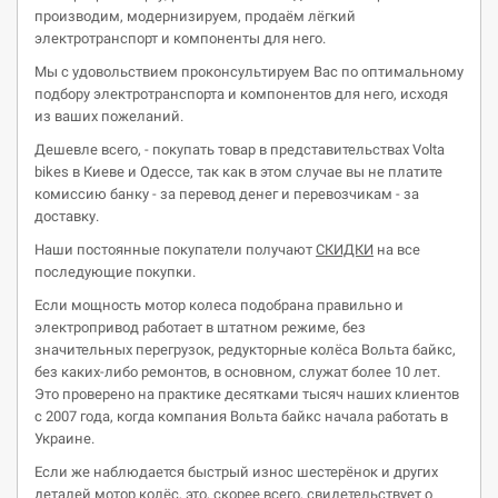
производим, модернизируем, продаём лёгкий
электротранспорт и компоненты для него.
Мы с удовольствием проконсультируем Вас по оптимальному
подбору электротранспорта и компонентов для него, исходя
из ваших пожеланий.
Дешевле всего, - покупать товар в представительствах Volta
bikes в Киеве и Одессе, так как в этом случае вы не платите
комиссию банку - за перевод денег и перевозчикам - за
доставку.
Наши постоянные покупатели получают
СКИДКИ
на все
последующие покупки.
Если мощность мотор колеса подобрана правильно и
электропривод работает в штатном режиме, без
значительных перегрузок, редукторные колёса Вольта байкс,
без каких-либо ремонтов, в основном, служат более 10 лет.
Это проверено на практике десятками тысяч наших клиентов
с 2007 года, когда компания Вольта байкс начала работать в
Украине.
Если же наблюдается быстрый износ шестерёнок и других
деталей мотор колёс, это, скорее всего, свидетельствует о