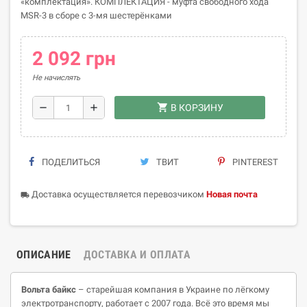
«комплектация». КОМПЛЕКТАЦИЯ - муфта свободного хода
MSR-3 в сборе с 3-мя шестерёнками
2 092 грн
Не начислять
shopping_cart
remove
add
В КОРЗИНУ
ПОДЕЛИТЬСЯ
ТВИТ
PINTEREST
Доставка осуществляется перевозчиком
Новая почта
local_shipping
ОПИСАНИЕ
ДОСТАВКА И ОПЛАТА
Вольта
байкс
– старейшая компания в Украине по лёгкому
электротранспорту, работает с 2007 года. Всё это время мы