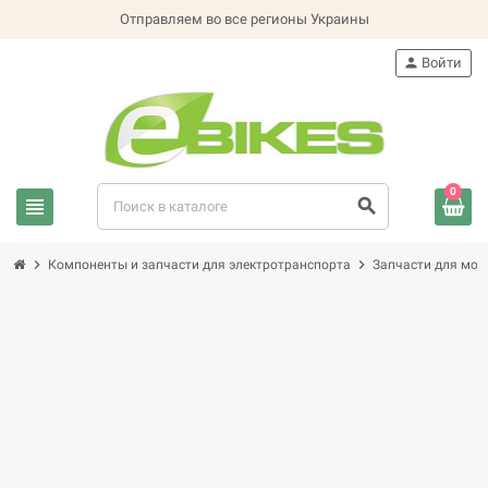
Отправляем во все регионы Украины
person
Войти
0
view_headline
search
chevron_right
chevron_right
Компоненты и запчасти для электротранспорта
Запчасти для мот