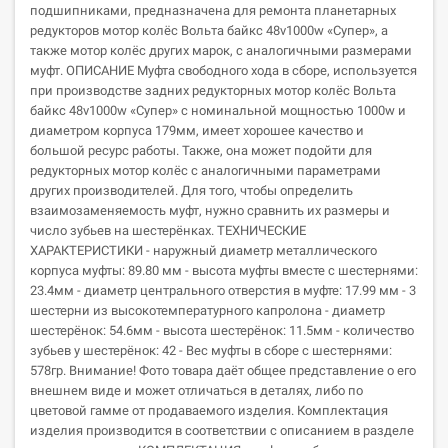
подшипниками, предназначена для ремонта планетарных
редукторов мотор колёс Вольта байкс 48v1000w «Супер», а
также мотор колёс других марок, с аналогичными размерами
муфт. ОПИСАНИЕ Муфта свободного хода в сборе, используется
при производстве задних редукторных мотор колёс Вольта
байкс 48v1000w «Супер» с номинальной мощностью 1000w и
диаметром корпуса 179мм, имеет хорошее качество и
большой ресурс работы. Также, она может подойти для
редукторных мотор колёс с аналогичными параметрами
других производителей. Для того, чтобы определить
взаимозаменяемость муфт, нужно сравнить их размеры и
число зубьев на шестерёнках. ТЕХНИЧЕСКИЕ
ХАРАКТЕРИСТИКИ - наружный диаметр металлического
корпуса муфты: 89.80 мм - высота муфты вместе с шестернями:
23.4мм - диаметр центрального отверстия в муфте: 17.99 мм - 3
шестерни из высокотемпературного капролона - диаметр
шестерёнок: 54.6мм - высота шестерёнок: 11.5мм - количество
зубьев у шестерёнок: 42 - Вес муфты в сборе с шестернями:
578гр. Внимание! Фото товара даёт общее представление о его
внешнем виде и может отличаться в деталях, либо по
цветовой гамме от продаваемого изделия. Комплектация
изделия производится в соответствии с описанием в разделе