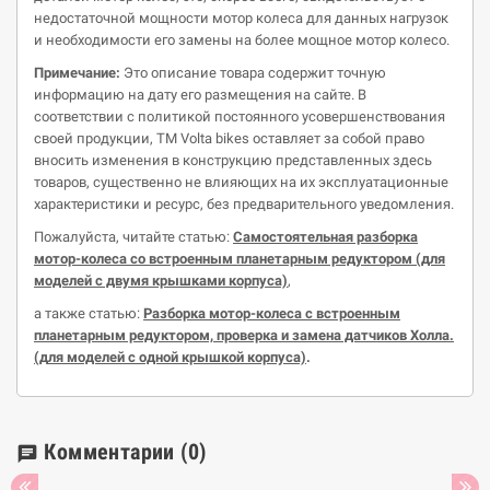
недостаточной мощности мотор колеса для данных нагрузок
и необходимости его замены на более мощное мотор колесо.
Примечание:
Это описание товара содержит точную
информацию на дату его размещения на сайте. В
соответствии с политикой постоянного усовершенствования
своей продукции, ТМ Volta bikes оставляет за собой право
вносить изменения в конструкцию представленных здесь
товаров, существенно не влияющих на их эксплуатационные
характеристики и ресурс, без предварительного уведомления.
Пожалуйста, читайте статью:
Самостоятельная разборка
мотор-колеса
со встроенным планетарным редуктором (для
моделей с двумя крышками корпуса)
,
а также статью:
Разборка
мотор-колеса
с встроенным
планетарным редуктором, проверка и замена датчиков Холла
.
(
д
ля моделей с одной крышкой корпуса)
.
Комментарии
(0)
chat