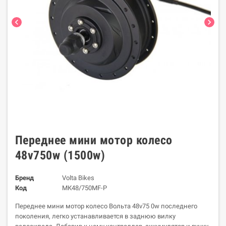
chevron_left
chevron_right
Переднее мини мотор колесо
48v750w (1500w)
Бренд
Volta Bikes
Код
МК48/750MF-P
Переднее мини мотор колесо Вольта 48v75 0w последнего
поколения, легко устанавливается в заднюю вилку