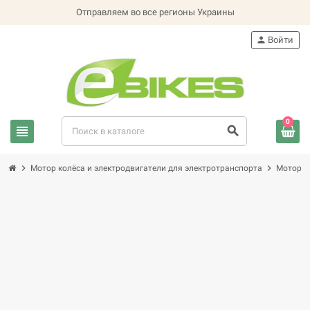
Отправляем во все регионы Украины
person
Войти
0
view_headline
search
chevron_right
chevron_right
Мотор колёса и электродвигатели для электротранспорта
Мотор к