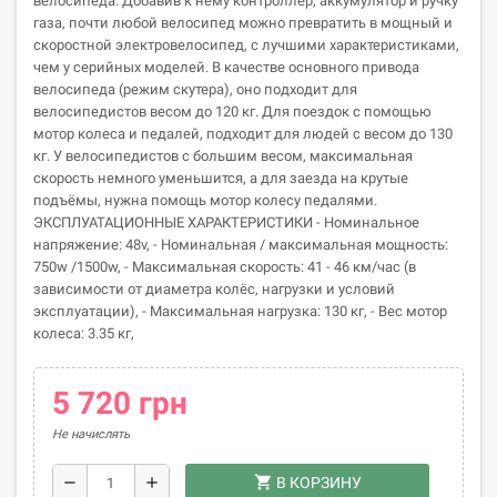
велосипеда. Добавив к нему контроллер, аккумулятор и ручку
газа, почти любой велосипед можно превратить в мощный и
скоростной электровелосипед, с лучшими характеристиками,
чем у серийных моделей. В качестве основного привода
велосипеда (режим скутера), оно подходит для
велосипедистов весом до 120 кг. Для поездок с помощью
мотор колеса и педалей, подходит для людей с весом до 130
кг. У велосипедистов с большим весом, максимальная
скорость немного уменьшится, а для заезда на крутые
подъёмы, нужна помощь мотор колесу педалями.
ЭКСПЛУАТАЦИОННЫЕ ХАРАКТЕРИСТИКИ - Номинальное
напряжение: 48v, - Номинальная / максимальная мощность:
750w /1500w, - Максимальная скорость: 41 - 46 км/час (в
зависимости от диаметра колёс, нагрузки и условий
эксплуатации), - Максимальная нагрузка: 130 кг, - Вес мотор
колеса: 3.35 кг,
5 720 грн
Не начислять
shopping_cart
remove
add
В КОРЗИНУ