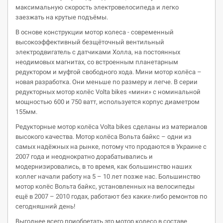
максимальную скорость электровелосипеда и легко
заезжать на крутые подъёмы.
В основе конструкции мотор колеса - современный
высокоэффективный безщёточный вентильный
электродвигатель с датчиками Холла, на постоянных
неодимовых магнитах, со встроенным планетарным
редуктором и муфтой свободного хода. Мини мотор колёса –
новая разработка. Они меньше по размеру и легче. В серии
редукторных мотор колёс Volta bikes «мини» с номинальной
мощностью 600 и 750 ватт, используется корпус диаметром
155мм.
Редукторные мотор колёса Volta bikes сделаны из материалов
высокого качества. Мотор колёса Вольта байкс – одни из
самых надёжных на рынке, потому что продаются в Украине с
2007 года и неоднократно дорабатывались и
модернизировались, в то время, как большинство наших
коллег начали работу на 5 – 10 лет позже нас. Большинство
мотор колёс Вольта байкс, установленных на велосипеды
ещё в 2007 – 2010 годах, работают без каких-либо ремонтов по
сегодняшний день!
Выгоднее всего приобретать это мотор колесо в составе