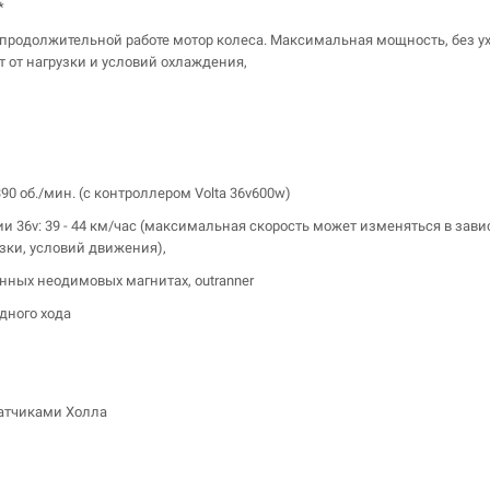
*
продолжительной работе мотор колеса. Максимальная мощность, без у
т от нагрузки и условий охлаждения,
0 об./мин. (с контроллером Volta 36v600w)
 36v: 39 - 44 км/час (максимальная скорость может изменяться в зав
зки, условий движения),
янных неодимовых магнитах, outranner
дного хода
датчиками Холла