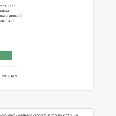
е: 36v, -
альная
узки и условий
а: 3.3 кг,
PINTEREST
кую максимальную скорость и хорошую тягу. На