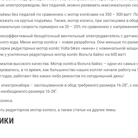
ым электроприводом, без педалей, можно развивать максимальную скор
ъёмы без педалей по сравнению с мотор колёсами на 350 – 500 ватт. 
зжать на крутые подъёмы. Также, мотор колесо, при заспицовке в обо
симальную скорость примерно на 20 – 25% по сравнению с напряжением
сокоэффективный безщёточный вентильный электродвигатель с датчика
го хода. Мини мотор колёса – новая разработка. Они меньше по размер
 серии редукторных мотор колёс Volta bikes «мини» с номинальной мощн
ем у усиленных редукторных мотор колёс Вольта байкс на 600 ватт.
риалов высокого качества. Мотор колёса Вольта байкс – одни из самых 
овались, в то время, как большинство наших коллег начали работу на 
 годах, работают без каких-либо ремонтов по сегодняшний день!
 электронабора – заспицованное в обод требуемого размера 16-28”, с ко
необходимого размера 16-28”.
колеса.
ть редукторное мотор колесо, а также статьи на другие темы.
ТИКИ