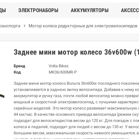
ДЫ
ЭЛЕКТРОНАБОРЫ
АККУМУЛЯТОРЫ
АКСЕС
транспорта
chevron_right
Мотор колеса редукторные для электровелосипедов
Заднее мини мотор колесо 36v600w (
Бренд
Volta Bikes
Код
МК36/600MR-P
Заднее мини мотор колесо Вольта 36v600w последнего поколени
устанавливается в заднюю вилку велосипеда. Добавив к нему к
аккумулятор и ручку газа, почти любой велосипед можно превра
мощный и скоростной электровелосипед, с лучшими характерис
серийных моделей. Это мотор колесо развивает максимальную ск
44 км/час. В качестве основного привода велосипеда (режим скут
подходит для велосипедистов весом до 120 кг. Для поездок с 
колеса и педалей, подходит для людей с весом до 130 кг. У вело
большим весом, максимальная скорость немного уменьшится, а