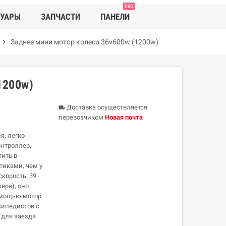
PRO
СУАРЫ
ЗАПЧАСТИ
ПАНЕЛИ
chevron_right
Заднее мини мотор колесо 36v600w (1200w)
1200w)
Доставка осуществляется
local_shipping
перевозчиком
Новая почта
я, легко
онтроллер,
тить в
тиками, чем у
орость: 39 -
ера), оно
помощью мотор
сипедистов с
 для заезда