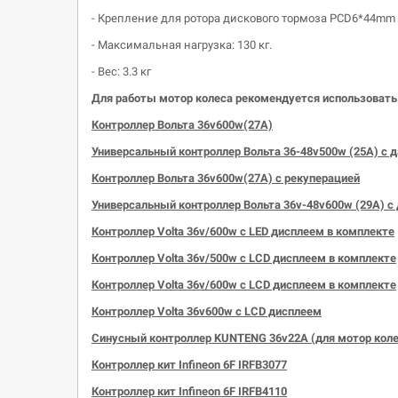
- Крепление для ротора дискового тормоза PCD6*44mm 
- Максимальная нагрузка: 130 кг.
- Вес: 3.3 кг
Для работы мотор колеса рекомендуется использовать
Контроллер Вольта 36v600w(27А)
Универсальный контроллер Вольта 36-48v500w (25А) с д
Контроллер Вольта 36v600w(27А)
c
рекуперацией
Универсальный контроллер Вольта 36v-48v600w (29А) с 
Контроллер
Volta
36v/600w с LED дисплеем в комплекте
Контроллер
Volta
36v/500w с LCD дисплеем в комплекте
Контроллер
Volta
36v/600w с LCD дисплеем в комплекте
Контроллер
Volta
36v600w с LCD дисплеем
Синусный контроллер KUNTENG 36v22A (
для
мотор
коле
Контроллер кит
Infineon
6F IRFB3077
Контроллер кит
Infineon
6F IRFB4110