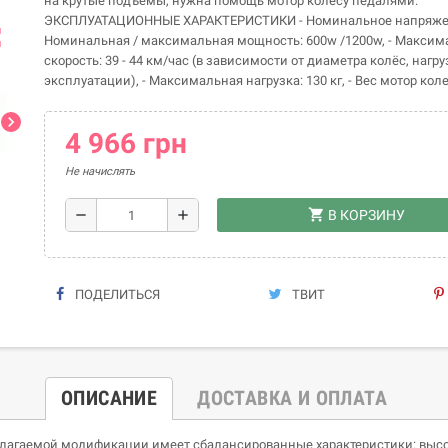
на крутые подъёмы, нужна помощь мотор колесу педалями.
ЭКСПЛУАТАЦИОННЫЕ ХАРАКТЕРИСТИКИ - Номинальное напряжени
ap
Номинальная / максимальная мощность: 600w /1200w, - Максим
скорость: 39 - 44 км/час (в зависимости от диаметра колёс, нагр
эксплуатации), - Максимальная нагрузка: 130 кг, - Вес мотор колес
chevron_right
4 966 грн
Не начислять
shopping_cart
remove
add
В КОРЗИНУ
ПОДЕЛИТЬСЯ
ТВИТ
ОПИСАНИЕ
ДОСТАВКА И ОПЛАТА
длагаемой модификации имеет сбалансированные характеристики: высо