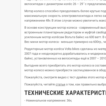
велосипедах с диаметром колёс 26 – 29``с предлагаем
Мотор колесо способно преодолевать более крутые под
максимальную скорость электровелосипеда и легко зае
напряжением 48v. В этом случае можно увеличить мак
В основе конструкции мотор колеса - современный вы
встроенным планетарным редуктором и муфтой свободно
усиленным мотор колёсам Вольта байкс на 600 ватт. В
Вес мини мотор колеса - меньше примерно на 600гр., ч
Редукторные мотор колёса Volta bikes сделаны из мате
2007 года и неоднократно дорабатывались и модернизир
байкс, установленных на велосипеды ещё в 2007 – 2010
Выгоднее всего приобретать это мотор колесо в составе
мотор колесо можно приобрести заспицованное в обод 
Пожалуйста, смотрите видео с тест-драйва этого мотор 
Пожалуйста, читайте
статьи
о том, как правильно выбра
ТЕХНИЧЕСКИЕ ХАРАКТЕРИС
- Номинальное напряжение: 36v,