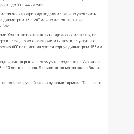
ость до 39 – 44 км/час.
Помогая электроприводу педалями, можно увеличить
да диаметром 16 – 24``можно использовать с
 36v.
ми Холла, на постоянных неодимовых магнитах, со
у и легче, но их характеристики почти не уступают
остью 600 ватт, используется корпус диаметром 155мм.
надёжных на рынке, потому что продаются в Украине с
5 – 10 лет позже нас. Большинство мотор колёс Вольта
нтроллером, ручкой газа и ручками тормоза. Также, это