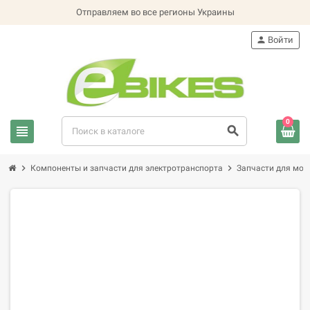
Отправляем во все регионы Украины
person
Войти
0
view_headline
search
chevron_right
chevron_right
Компоненты и запчасти для электротранспорта
Запчасти для мот