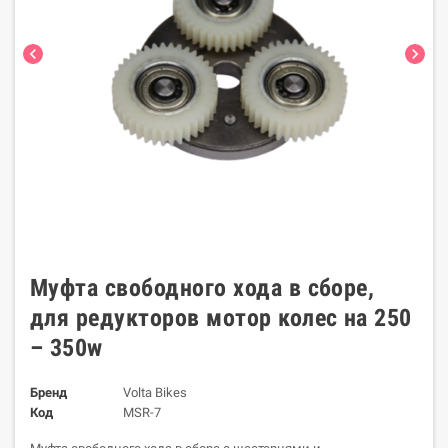
chevron_left
chevron_right
Муфта свободного хода в сборе,
для редукторов мотор колес на 250
– 350w
Бренд
Volta Bikes
Код
MSR-7