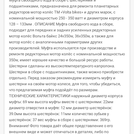
Муфта свободного хода в сборе с шестернями и
подшипниками, предназначена для ремонта планетарных
редукторов мотор колёс ТМ «Volta bikes» и других марок, с
номинальной мощностью 250 - 350 ватт и диаметром корпуса
128 – 133мм . ОПИСАНИЕ Муфта свободного хода в сборе,
подходит для передних и задних усиленных редукторных
мотор колёс Вольта байкс 24v350w, 36v350w, а также для
мотор колёс с аналогичными параметрами других
производителей. Муфта используется при производстве и
ремонте редукторных мотор колёс с номинальной мощностью
350w, имеет хорошее качество и большой ресурс работы.
Шестерни сделаны из высокотемпературного капролона.
Шестерни в сборе с подшипниками, также можно приобрести
отдельно. Перед заказом рекомендуем измерить муфту и
шестерни на своём мотор колесе, для того, чтобы убедиться,
что предлагаемая муфта подойдёт по размерам.
ТЕХНИЧЕСКИЕ ХАРАКТЕРИСТИКИ наружный диаметр корпуса
муфты: 69 мм высота муфты вместе с шестернями: 22мм
диаметр отверстия в муфте: 12 мм диаметр шестерёнок:
39.0мм высота шестерёнок: 11мм количество зубьев у
шестерёнок: 37 вес муфты в сборе с шестернями: 369гр.
Внимание! Фото товара даёт общее представление о его
внешнем виде и может отличаться в деталях, либо по