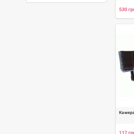
530 гр
Камера
117 гр