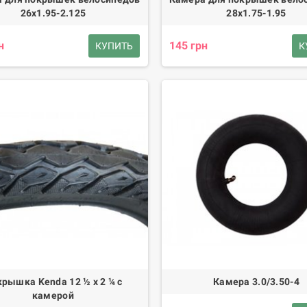
26х1.95-2.125
28х1.75-1.95
н
145 грн
КУПИТЬ
К
рышка Kenda 12 ½ х 2 ¼ с
Камера 3.0/3.50-4
камерой