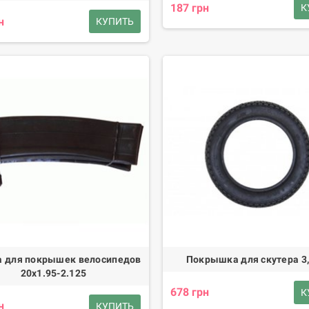
187 грн
К
н
КУПИТЬ
 для покрышек велосипедов
Покрышка для скутера 3,
20х1.95-2.125
678 грн
К
н
КУПИТЬ