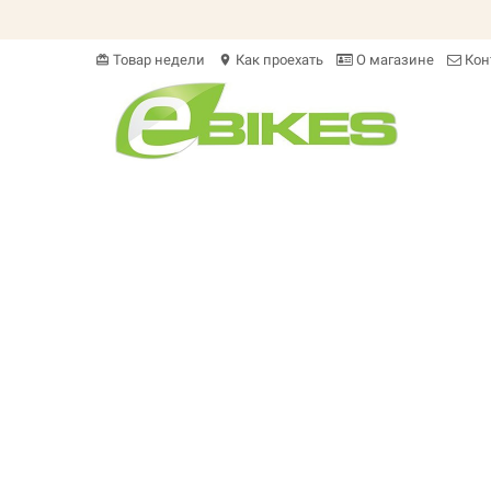
Товар недели
Как проехать
О магазине
Кон
card_giftcard
location_on