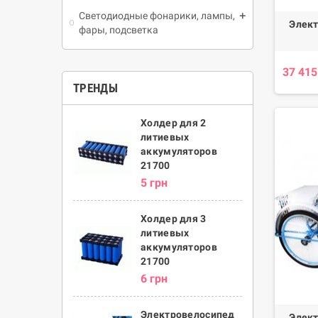
Светодиодные фонарики, лампы,
Элект
фары, подсветка
37 415
ТРЕНДЫ
Холдер для 2
литиевых
аккумуляторов
21700
5 грн
Холдер для 3
литиевых
аккумуляторов
21700
6 грн
Электровелосипед
Элект