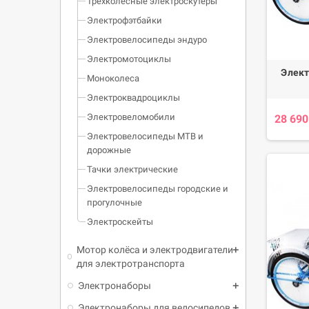
Трёхколёсные электроскутеры
Электрофэтбайки
Электровелосипеды эндуро
Электромотоциклы
Элект
Моноколеса
Электроквадроциклы
Электровеломобили
28 690
Электровелосипеды МТВ и
дорожные
Тачки электрические
Электровелосипеды городские и
прогулочные
Электроскейты
Мотор колёса и электродвигатели
для электротранспорта
Электронаборы
Электронаборы для велосипедов