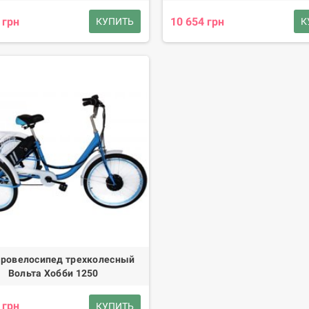
 грн
10 654 грн
КУПИТЬ
К
ровелосипед трехколесный
Вольта Хобби 1250
 грн
КУПИТЬ