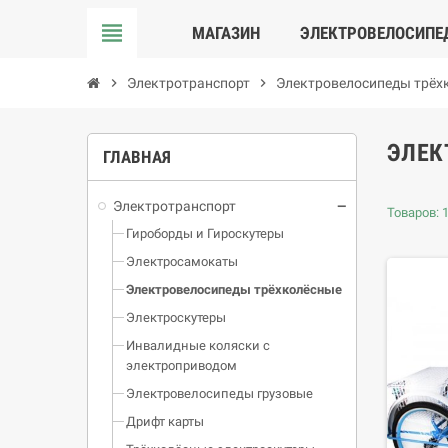
view_headline
МАГАЗИН
ЭЛЕКТРОВЕЛОСИПЕ
chevron_right
Электротранспорт
chevron_right
Электровелосипеды трёх
ЭЛЕК
ГЛАВНАЯ
Электротранспорт
Товаров: 1
Гироборды и Гироскутеры
Электросамокаты
Электровелосипеды трёхколёсные
Электроскутеры
Инвалидные коляски с
электроприводом
Электровелосипеды грузовые
Дрифт карты