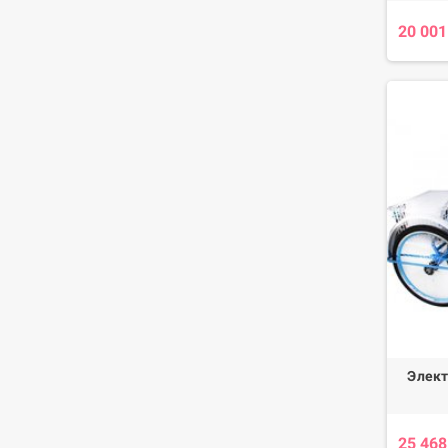
20 001
Элект
25 468