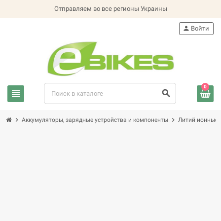
Отправляем во все регионы Украины
person
Войти
0
view_headline
search
chevron_right
chevron_right
Аккумуляторы, зарядные устройства и компоненты
Литий ионные 