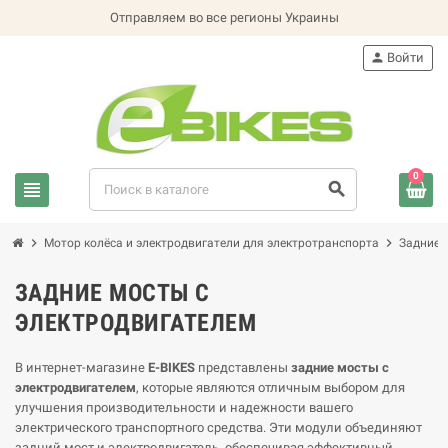
Отправляем во все регионы Украины
person
Войти
0
view_headline
search
chevron_right
chevron_right
Мотор колёса и электродвигатели для электротранспорта
Задние 
ЗАДНИЕ МОСТЫ С
ЭЛЕКТРОДВИГАТЕЛЕМ
В интернет-магазине
E-BIKES
представлены
задние мосты с
электродвигателем
, которые являются отличным выбором для
улучшения производительности и надежности вашего
электрического транспортного средства. Эти модули объединяют
задний мост и электродвигатель, обеспечивая эффективный