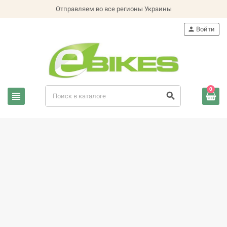
Отправляем во все регионы Украины
person
Войти
0
view_headline
search