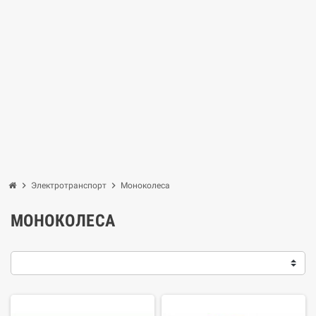
chevron_right
chevron_right
Электротранспорт
Моноколеса
МОНОКОЛЕСА