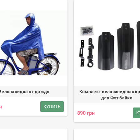
Велонакидка от дождя
Комплект велосипедных к
для Фэт байка
н
КУПИТЬ
890 грн
К