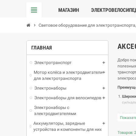
view_headline
МАГАЗИН
ЭЛЕКТРОВЕЛОСИПЕ
chevron_right
Световое оборудование для электротранспорта
АКСЕ
ГЛАВНАЯ
Добро пож
Электротранспорт
полезных 
Мотор колёса и электродвигатели
транспор
для электротранспорта
электрос
Преимущес
Электронаборы
Широки
Электронаборы для велосипедов
сигнал
Электронаборы с
Качест
электродвигателями
Показат
наборы
Аккумуляторы, зарядные
устройства и компоненты для них
Удобст
Товаров: 2
обеспе