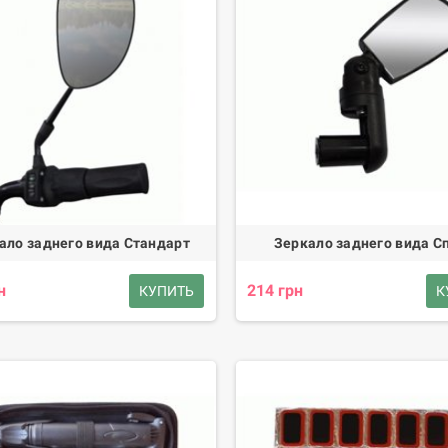
ало заднего вида Стандарт
Зеркало заднего вида С
н
214 грн
КУПИТЬ
К