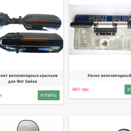
ект велосипедных крыльев
Насос велосипедный
для Фэт байка
401 грн
К
н
КУПИТЬ