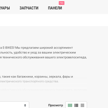
PRO
СУАРЫ
ЗАПЧАСТИ
ПАНЕЛИ
на E-BIKES! Мы предлагаем широкий ассортимент
льность, удобство и уход за вашим электрическим
 технического обслуживания вашего электровелосипеда,
такие как багажники, корзины, зеркала, фары и
лектрического транспортного средства.
эффективного обслуживания вашего транспорта, включая
обслуживание и настройку.
четом удобства и простоты использования, что
view_comfy
view_list
view_headline
Просмотр
о средства.