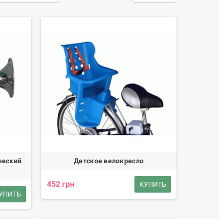
ых материалов, что гарантирует их прочность и долгий
зайном, который гармонично вписывается в внешний
ят для различных типов электротранспорта, включая
кость и универсальность использования.
, что позволяет быстро адаптировать транспортное
обными чехлами и креплениями, что упрощает их
я, подтверждающая их высокое качество и надежность.
ческий
Детское велокресло
трического транспорта, от простых аксессуаров до
452 грн
КУПИТЬ
езопасной эксплуатации.
УПИТЬ
 вашего электрического транспортного средства.
и и удобства вашего электротранспорта уже сегодня!