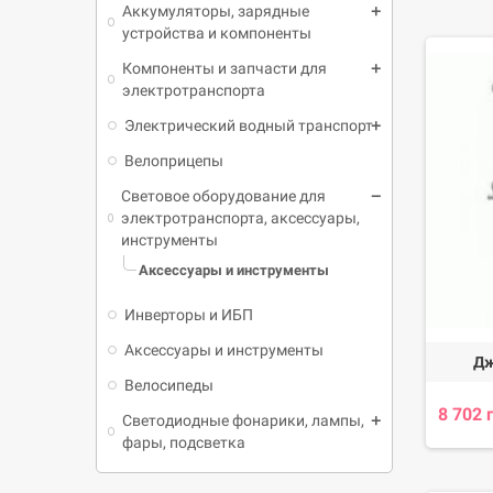
Аккумуляторы, зарядные
устройства и компоненты
Надежн
срок с
Компоненты и запчасти для
электротранспорта
Эстети
вид ва
Электрический водный транспорт
Функци
Велоприцепы
электр
Световое оборудование для
электротранспорта, аксессуары,
Легкос
инструменты
средст
Аксессуары и инструменты
Удобное
хранен
Инверторы и ИБП
Гаранти
Аксессуары и инструменты
Дж
Мы так
Велосипеды
Разноо
8 702 
Светодиодные фонарики, лампы,
специа
фары, подсветка
В E-BIKES
Посетите 