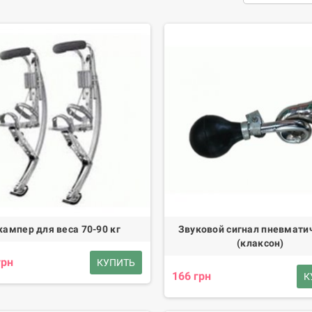
ость и долговечность:
Все товары изготавливаются из высококачественн
лужбы, даже при интенсивном использовании.
чный дизайн:
Мы предлагаем аксессуары с современным и стильным ди
шего электрического транспортного средства.
ональность и универсальность:
Наши аксессуары и инструменты подход
овелосипеды, электросамокаты и электромобили, что обеспечивает гиб
ть установки и замены:
Аксессуары легко устанавливаются и заменяются
во под ваши нужды и предпочтения.
 хранение и переноска:
Многие инструменты и аксессуары снабжены уд
ие и переноску.
я качества:
На все аксессуары и инструменты предоставляется гаранти
ампер для веса 70-90 кг
Звуковой сигнал пневмати
же предлагаем постпродажное обслуживание и поддержку.
(клаксон)
бразие решений:
У нас есть всё необходимое для улучшения вашего элек
грн
КУПИТЬ
лизированных инструментов, обеспечивая вам все для комфортной и б
166 грн
К
 мы стремимся предоставить вам лучшие аксессуары и инструменты для
наш сайт и выберите идеальные товары для улучшения функциональност