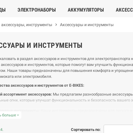
ДЫ
ЭЛЕКТРОНАБОРЫ
АККУМУЛЯТОРЫ
АКСЕС
, аксессуары, инструменты
chevron_right
Аксессуары и инструменты
ССУАРЫ И ИНСТРУМЕНТЫ
аловать в раздел аксессуаров и инструментов для электротранспорта 
аксессуаров и инструментов, которые помогут вам улучшить функциона
том. Наши товары предназначены для повышения комфорта и упрощения
амоката или электромобиля.
тва аксессуаров и инструментов от E-BIKES:
й ассортимент аксессуаров:
Мы предлагаем разнообразные аксессуары, 
ьные огни, которые улучшат функциональность и безопасность вашего э
венные инструменты:
Наши инструменты предназначены для легкого и 
ь больше
expand_more
 для ремонта, насосы, мультитулы и ключи, что упрощает техническое 
во и простота использования:
Аксессуары и инструменты разработаны с у
4.
Сортировать по:
чивает комфорт при эксплуатации и обслуживании вашего транспортног