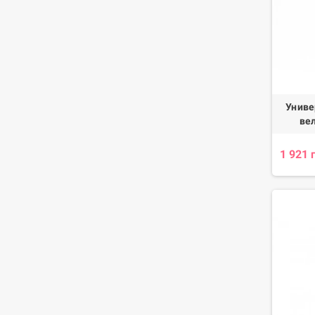
Униве
ве
1 921 