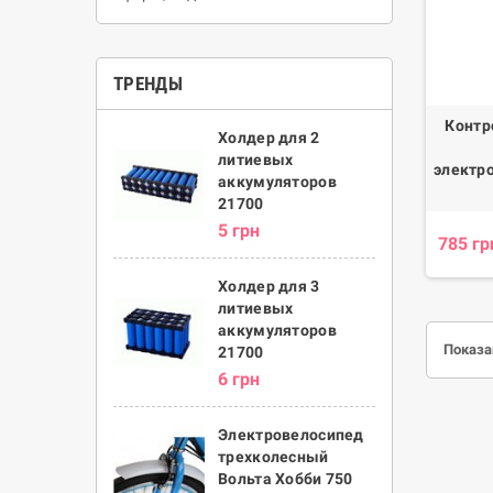
ТРЕНДЫ
Контр
Холдер для 2
литиевых
электр
аккумуляторов
21700
5 грн
785 гр
Холдер для 3
литиевых
аккумуляторов
Показан
21700
6 грн
Электровелосипед
трехколесный
Вольта Хобби 750