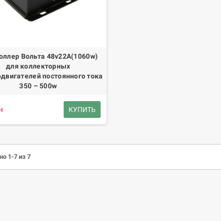
оллер Вольта 48v22А(1060w)
для коллекторных
одвигателей постоянного тока
350 – 500w
н
КУПИТЬ
о 1-7 из 7